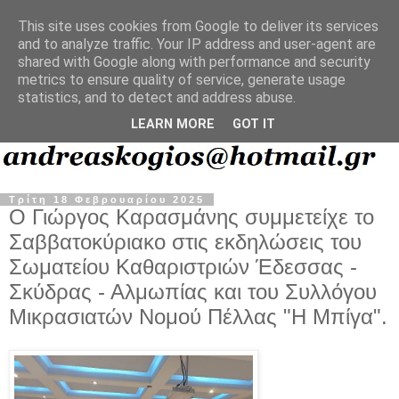
This site uses cookies from Google to deliver its services
and to analyze traffic. Your IP address and user-agent are
shared with Google along with performance and security
metrics to ensure quality of service, generate usage
statistics, and to detect and address abuse.
LEARN MORE
GOT IT
Τρίτη 18 Φεβρουαρίου 2025
O Γιώργος Καρασμάνης συμμετείχε το
Σαββατοκύριακο στις εκδηλώσεις του
Σωματείου Καθαριστριών Έδεσσας -
Σκύδρας - Αλμωπίας και του Συλλόγου
Μικρασιατών Νομού Πέλλας "Η Μπίγα".