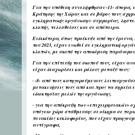
Για την υπόθεση συνελήφθησαν -11- άτομα, 
Κράτησης της Χώρας και σε βάρος τους σχη
εγκληματικής οργάνωσης- συμμορίας, ληστε
κλοπής, τελεσθείσες και σε απόπειρα.
Ειδικότερα, όπως προέκυψε από την έρευνα,
του 2023, είχαν ενωθεί σε εγκληματική οργ
κλοπών, με σκοπό την αποκόμιση παράνομου
Για την επίτευξη του σκοπού τους, είχαν ανα
είχαν διαχωρίσει και ρόλους μεταξύ τους:
· -8- από τους κατηγορούμενους λειτουργούσ
μετακινήσεις τους από και προς τα σημεία
ιδιοκτησίας μελών της οργάνωσης,
· για την απόκρυψη των «επιχειρησιακών» 
υπόγειο χώρο στάθμευσης σε οίκημα σε περι
πινακίδες κυκλοφορίας, που είχαν προηγου
αντίγραφα,