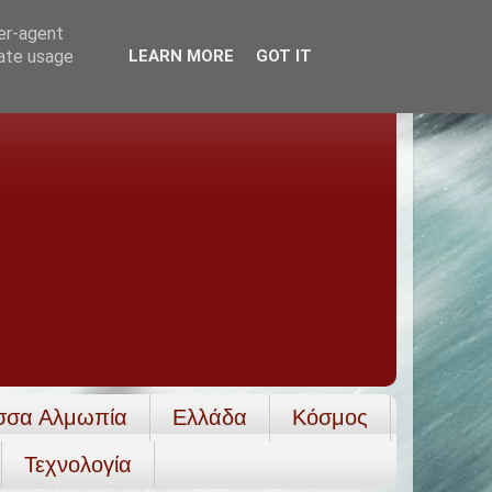
ser-agent
rate usage
LEARN MORE
GOT IT
σσα Αλμωπία
Ελλάδα
Κόσμος
Τεχνολογία