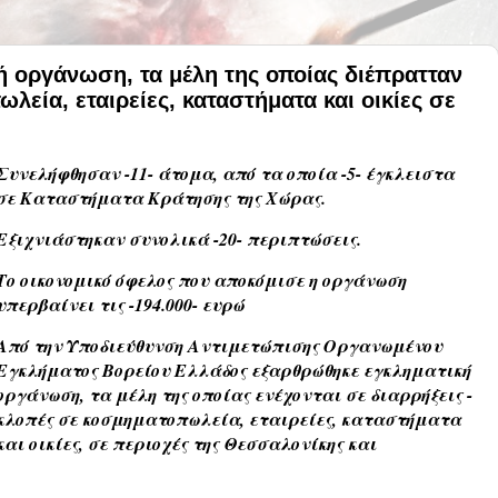
ή οργάνωση, τα μέλη της οποίας διέπρατταν
λεία, εταιρείες, καταστήματα και οικίες σε
Συνελήφθησαν -11- άτομα, από τα οποία -5- έγκλειστα
σε Καταστήματα Κράτησης της Χώρας.
Εξιχνιάστηκαν συνολικά -20- περιπτώσεις.
Το οικονομικό όφελος που αποκόμισε η οργάνωση
υπερβαίνει τις -194.000- ευρώ
Από την Υποδιεύθυνση Αντιμετώπισης Οργανωμένου
Εγκλήματος Βορείου Ελλάδος εξαρθρώθηκε εγκληματική
οργάνωση, τα μέλη της οποίας ενέχονται σε διαρρήξεις -
κλοπές σε κοσμηματοπωλεία, εταιρείες, καταστήματα
και οικίες, σε περιοχές της Θεσσαλονίκης και