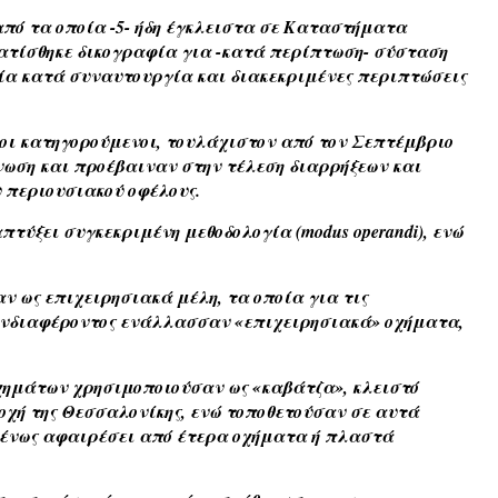
από τα οποία -5- ήδη έγκλειστα σε Καταστήματα
ματίσθηκε δικογραφία για -κατά περίπτωση- σύσταση
ία κατά συναυτουργία και διακεκριμένες περιπτώσεις
 οι κατηγορούμενοι, τουλάχιστον από τον Σεπτέμβριο
άνωση και προέβαιναν στην τέλεση διαρρήξεων και
 περιουσιακού οφέλους.
πτύξει συγκεκριμένη μεθοδολογία (modus operandi), ενώ
αν ως επιχειρησιακά μέλη, τα οποία για τις
 ενδιαφέροντος ενάλλασσαν «επιχειρησιακά» οχήματα,
οχημάτων χρησιμοποιούσαν ως «καβάτζα», κλειστό
οχή της Θεσσαλονίκης, ενώ τοποθετούσαν σε αυτά
μένως αφαιρέσει από έτερα οχήματα ή πλαστά