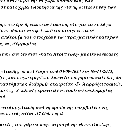
άσει στο όνομά της το χώρο στάθμευσης των
 και όχημα ιδιοκτησία της για τη διευκόλυνση των
 την ανεύρεση εικονικών ιδιοκτητών για τα εν λόγω
 σε άτομα του φιλικού και οικογενειακού
ν απόκρυψη των στοιχείων των πραγματικών κατόχων
ς της συμμορίας.
ενοι συνδέονταν -κατά περίπτωση- με οικογενειακές
γάνωσης, το διάστημα από 04-09-2023 έως 09-11-2023,
ξεις και συγκεκριμένα: ληστεία κοσμηματοπωλείου, δυο
αστήματος, διάρρηξη εταιρείας, -5- διαρρήξεις οικιών,
ικιών), -8- κλοπές κρατικών πινακίδων κυκλοφορίας
ού.
ατική οργάνωση από τη δράση της υπερβαίνει τις
υνολικής αξίας -17.000- ευρώ.
οικίες και χώρους στην περιοχή της Θεσσαλονίκης,