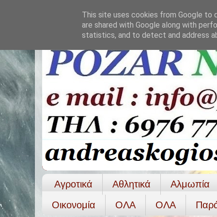
This site uses cookies from Google to de
are shared with Google along with perfo
statistics, and to detect and address a
Αγροτικά
Αθλητικά
Αλμωπία
Οικονομία
ΟΛΑ
ΟΛA
Παρ