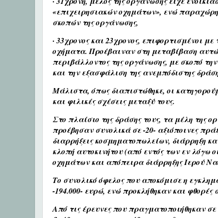
· 31χρονη, μέλος της οργάνωσης είχε ενοικι
«επιχειρησιακών οχημάτων», ενώ παραχώρησε
σκοπών της οργάνωσης,
· 33χρονος και 23χρονος, επιφορτισμένοι με
οχήματα. Προέβαιναν στη μεταβίβαση αυτών
περιβάλλοντος της οργάνωσης, με σκοπό τη
και την εξασφάλιση της ανεμπόδιστης δράση
Μάλιστα, όπως διαπιστώθηκε, οι κατηγορούμ
και φιλικές σχέσεις μεταξύ τους.
Στο πλαίσιο της δράσης τους, τα μέλη της ορ
προέβησαν συνολικά σε -20- αξιόποινες πρά
διαρρήξεις κοσμηματοπωλείων, διάρρηξη κατ
κλοπή αυτοκινήτου (από εντός των εν λόγω ο
οχημάτων και απόπειρα διάρρηξης Ιερού Να
Το συνολικό όφελος που αποκόμισε η εγκλημ
-194.000- ευρώ, ενώ προκλήθηκαν και φθορές σ
Από τις έρευνες που πραγματοποιήθηκαν σε 