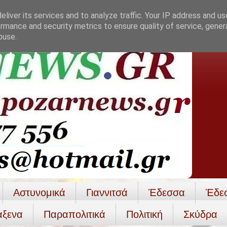
liver its services and to analyze traffic. Your IP address and u
rmance and security metrics to ensure quality of service, gene
buse.
Αστυνομικά
Γιαννιτσά
Έδεσσα
Έδε
άξενα
Παραπολιτικά
Πολιτική
Σκύδρα