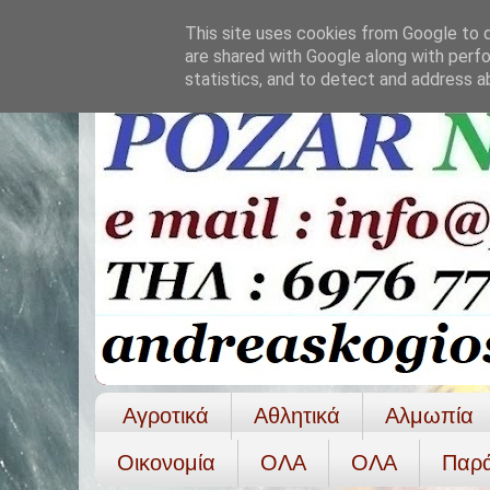
This site uses cookies from Google to de
are shared with Google along with perfo
statistics, and to detect and address a
Αγροτικά
Αθλητικά
Αλμωπία
Οικονομία
ΟΛΑ
ΟΛA
Παρ