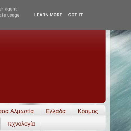
ser-agent
rate usage
LEARN MORE
GOT IT
σσα Αλμωπία
Ελλάδα
Κόσμος
Τεχνολογία