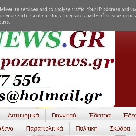
liver its services and to analyze traffic. Your IP address and u
rmance and security metrics to ensure quality of service, gene
buse.
Αστυνομικά
Γιαννιτσά
Έδεσσα
Έδε
άξενα
Παραπολιτικά
Πολιτική
Σκύδρα