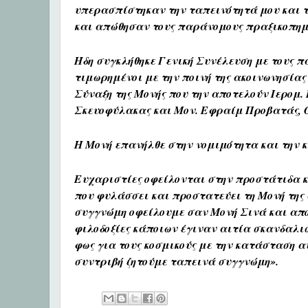
υπερασπίστηκαν την ταπεινότητά μου και τ
και απώθησαν τους παράνομους πραξικοπημα
Ήδη συγκλήθηκε Γενική Συνέλευση με τους π
τιμωρημένοι με την ποινή της ακοινωνησία
Σύναξη της Μονής που την αποτελούν Ιερομ. 
Σκευοφύλακας και Μον. Εφραίμ Προβατάς, Ο
Η Μονή επανήλθε στην νομιμότητα και την 
Ευχαριστίες οφείλονται στην προστάτιδα 
που φυλάσσει και προστατεύει τη Μονή της 
συγγνώμη οφείλουμε σαν Μονή Σινά και από
φιλοδοξίες κάποιων έγιναν αιτία σκανδαλι
φως για τους κοσμικούς με την κατάσταση 
συντριβή ζητούμε ταπεινά συγγνώμη».