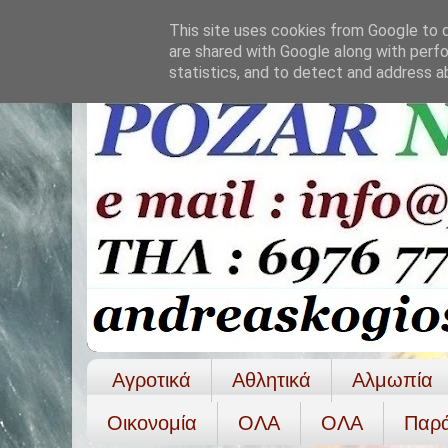
This site uses cookies from Google to de
are shared with Google along with perfo
statistics, and to detect and address a
Αγροτικά
Αθλητικά
Αλμωπία
Οικονομία
ΟΛΑ
ΟΛA
Παρ