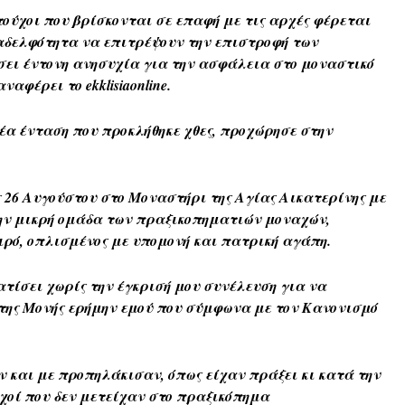
ούχοι που βρίσκονται σε επαφή με τις αρχές φέρεται
αδελφότητα να επιτρέψουν την επιστροφή των
σει έντονη ανησυχία για την ασφάλεια στο μοναστικό
αφέρει το ekklisiaonline.
έα ένταση που προκλήθηκε χθες, προχώρησε στην
ς 26 Αυγούστου στο Μοναστήρι της Αγίας Αικατερίνης με
την μικρή ομάδα των πραξικοπηματιών μοναχών,
ιρό, οπλισμένος με υπομονή και πατρική αγάπη.
τίσει χωρίς την έγκρισή μου συνέλευση για να
της Μονής ερήμην εμού που σύμφωνα με τον Κανονισμό
 και με προπηλάκισαν, όπως είχαν πράξει κι κατά την
χοί που δεν μετείχαν στο πραξικόπημα