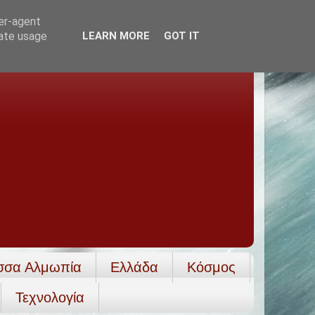
ser-agent
rate usage
LEARN MORE
GOT IT
σσα Αλμωπία
Ελλάδα
Κόσμος
Τεχνολογία