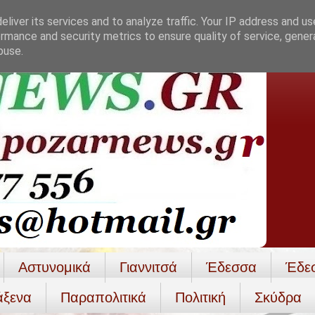
liver its services and to analyze traffic. Your IP address and u
rmance and security metrics to ensure quality of service, gene
buse.
Αστυνομικά
Γιαννιτσά
Έδεσσα
Έδε
άξενα
Παραπολιτικά
Πολιτική
Σκύδρα