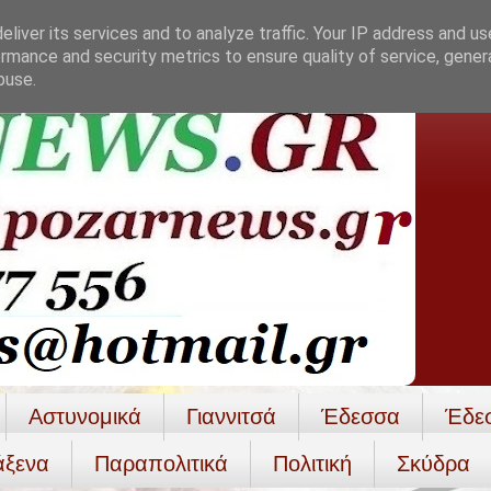
liver its services and to analyze traffic. Your IP address and u
rmance and security metrics to ensure quality of service, gene
buse.
Αστυνομικά
Γιαννιτσά
Έδεσσα
Έδε
άξενα
Παραπολιτικά
Πολιτική
Σκύδρα