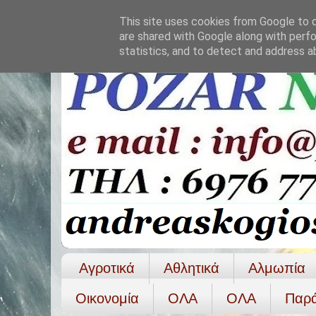
This site uses cookies from Google to de
are shared with Google along with perfo
statistics, and to detect and address a
Αγροτικά
Αθλητικά
Αλμωπία
Οικονομία
ΟΛΑ
ΟΛA
Παρ