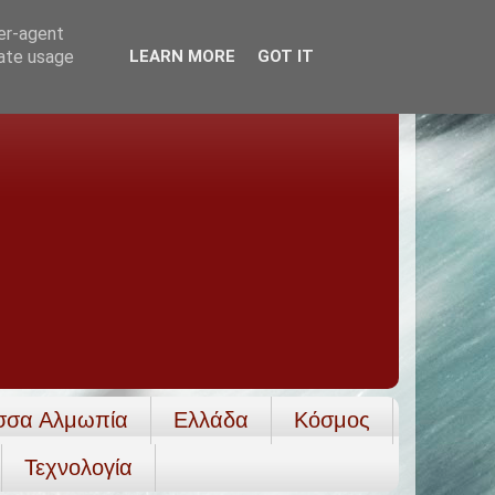
ser-agent
rate usage
LEARN MORE
GOT IT
σσα Αλμωπία
Ελλάδα
Κόσμος
Τεχνολογία