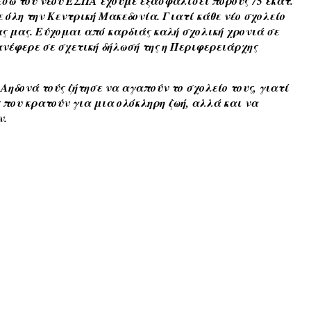
σω του νέου ΕΣΠΑ έχουμε εξασφαλίσει πόρους 75 εκατ.
 όλη την Κεντρική Μακεδονία. Γιατί κάθε νέο σχολείο
ας μας. Εύχομαι από καρδιάς καλή σχολική χρονιά σε
ανέφερε σε σχετική δήλωσή της η Περιφερειάρχης
 Αηδονά τούς ζήτησε να αγαπούν το σχολείο τους, γιατί
ς που κρατούν για μια ολόκληρη ζωή, αλλά και να
ν.