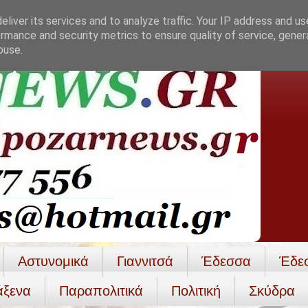
liver its services and to analyze traffic. Your IP address and u
rmance and security metrics to ensure quality of service, gene
buse.
Αστυνομικά
Γιαννιτσά
Έδεσσα
Έδε
άξενα
Παραπολιτικά
Πολιτική
Σκύδρα