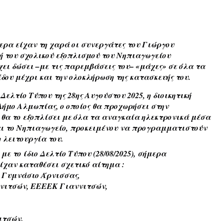
ερα είχαν τη χαρά οι συνεργάτες του Γιώργου
του σχολικού εξοπλισμού του Νηπιαγωγείου
χει δώσει –με τις παρεμβάσεις του– «μάχες» σε όλα τα
δου μέχρι και την ολοκλήρωση της κατασκευής του.
ελτίο Τύπου της 28ης Αυγούστου 2025, η διοικητική
Δήμο Αλμωπίας, ο οποίος θα π
ροχωρήσει στην
 θα το εξοπλίσει με όλα τα αναγκαία ηλεκτρονικά μέσα
ται το Νηπιαγωγείο, προκειμένου να προγραμματιστούν
η λειτουργία του.
ε το ίδιο Δελτίο Τύπου (28/08/2025), σήμερα
ίχαν καταθέσει σχετικό αίτημα :
, Γυμνάσιο Άρνισσας,
ννιτσών, ΕΕΕΕΚ Γιαννιτσών,
ιτσών.