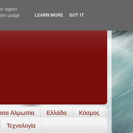
ser-agent
rate usage
LEARN MORE
GOT IT
σσα Αλμωπία
Ελλάδα
Κόσμος
Τεχνολογία