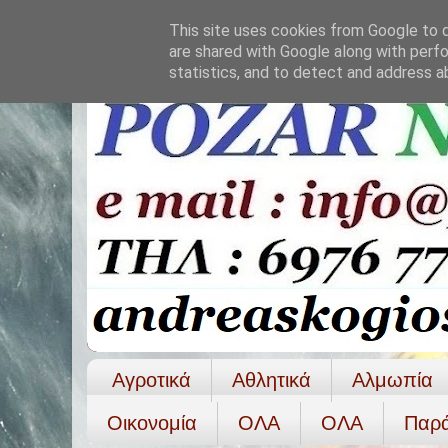
This site uses cookies from Google to de
are shared with Google along with perfo
statistics, and to detect and address a
Αγροτικά
Αθλητικά
Αλμωπία
Οικονομία
ΟΛΑ
ΟΛA
Παρ