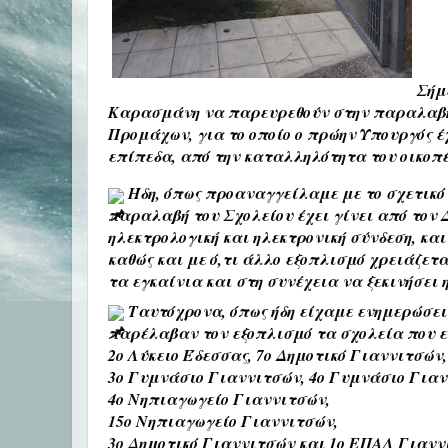
Σήμ
Καρασμάνη να παρευρεθούν στην παραλαβή 
Προμάχων, για το οποίο ο πρώην Υπουργός έ
επίπεδα, από την καταλληλότητα του οικοπέ
Ήδη, όπως προαναγγείλαμε με το σχετικό Δ
παραλαβή του Σχολείου έχει γίνει από τον 
ηλεκτρολογική και ηλεκτρονική σύνδεση,
και
καθώς και με ό,τι άλλο εξοπλισμό χρειάζε
τα εγκαίνια και στη συνέχεια να ξεκινήσει 
Ταυτόχρονα, όπως ήδη είχαμε ενημερώσει μ
παρέλαβαν τον εξοπλισμό τα σχολεία που ε
2ο Λύκειο Έδεσσας, 7ο Δημοτικό Γιαννιτσών
3ο Γυμνάσιο Γιαννιτσών, 4ο Γυμνάσιο Για
4ο Νηπιαγωγείο Γιαννιτσών,
15ο Νηπιαγωγείο Γιαννιτσών,
3ο Δημοτικό Γιαννιτσών και 1ο ΕΠΑΛ Γιανν