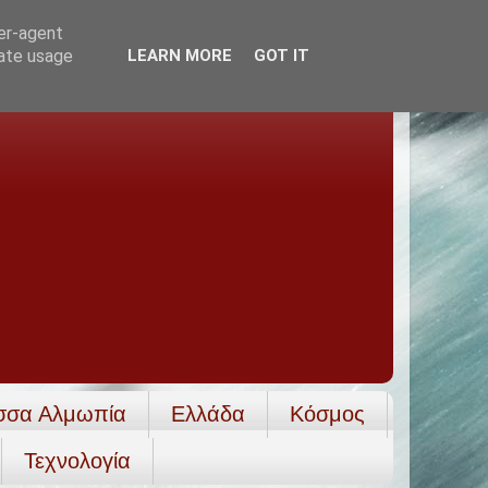
ser-agent
rate usage
LEARN MORE
GOT IT
σσα Αλμωπία
Ελλάδα
Κόσμος
Τεχνολογία