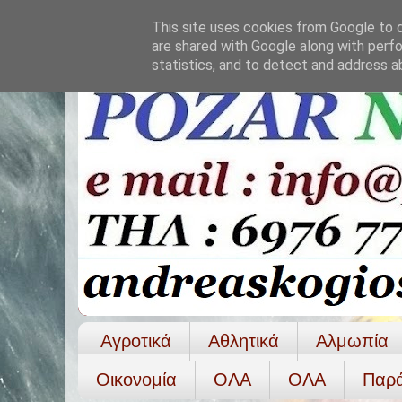
This site uses cookies from Google to de
are shared with Google along with perfo
statistics, and to detect and address a
Αγροτικά
Αθλητικά
Αλμωπία
Οικονομία
ΟΛΑ
ΟΛA
Παρ