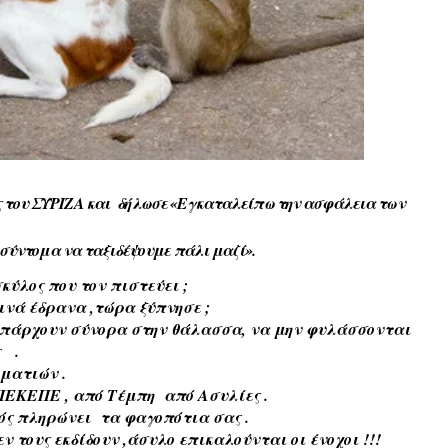
ς του ΣΥΡΙΖΑ και δήλωσε «Εγκαταλείπω την ασφάλεια των
 σύντομα να ταξιδέψουμε πάλι μαζί».
σκύλος που τον πιστεύει ;
νά έδρανα ,τώρα ξύπνησε ;
 υπάρχουν σύνορα στην θάλασσα, να μην φυλάσσονται
ς .
ματιών .
ΕΚΕΠΕ , από Τέμπη από Ασυλίες .
αός πληρώνει τα φαγοπότια σας .
ν τους εκδίδουν ,άσυλο επικαλούνται οι ένοχοι !!!