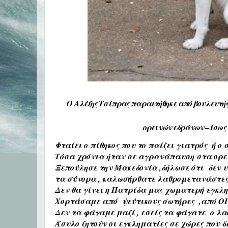
Ο Αλέξης Τσίπρας παραιτήθηκε από βουλευτή
ορεινών εδράνων – Ίσως
Φταίει ο πίθηκος που το παίζει γιατρός ή ο 
Τόσα χρόνια ήταν σε αγρανάπαυση στα ορει
Ξεπούλησε την Μακεδονία ,δήλωσε ότι δεν
τα σύνορα , καλωσήρθατε λαθρομετανάστε
Δεν θα γίνει η Πατρίδα μας χωματερή εγκλη
Χορτάσαμε από ψεύτικους σωτήρες ,από ΟΠ
Δεν τα φάγαμε μαζί , εσείς τα φάγατε ο λ
Άσυλο ζητούν οι εγκληματίες σε χώρες που δε