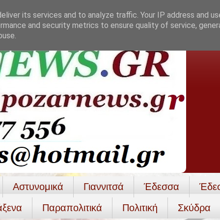
liver its services and to analyze traffic. Your IP address and u
rmance and security metrics to ensure quality of service, gene
buse.
Αστυνομικά
Γιαννιτσά
Έδεσσα
Έδε
άξενα
Παραπολιτικά
Πολιτική
Σκύδρα