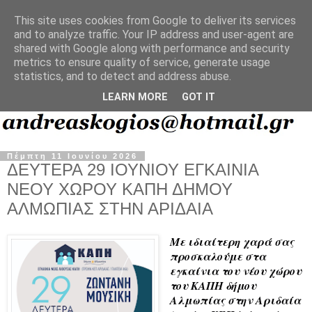
This site uses cookies from Google to deliver its services
and to analyze traffic. Your IP address and user-agent are
shared with Google along with performance and security
metrics to ensure quality of service, generate usage
statistics, and to detect and address abuse.
LEARN MORE
GOT IT
Πέμπτη 11 Ιουνίου 2026
ΔΕΥΤΕΡΑ 29 ΙΟΥΝΙΟΥ ΕΓΚΑΙΝΙΑ
ΝΕΟΥ ΧΩΡΟΥ ΚΑΠΗ ΔΗΜΟΥ
ΑΛΜΩΠΙΑΣ ΣΤΗΝ ΑΡΙΔΑΙΑ
Με ιδιαίτερη χαρά σας 
προσκαλούμε στα 
εγκαίνια του νέου χώρου 
του ΚΑΠΗ δήμου 
Αλμωπίας στην Αριδαία 