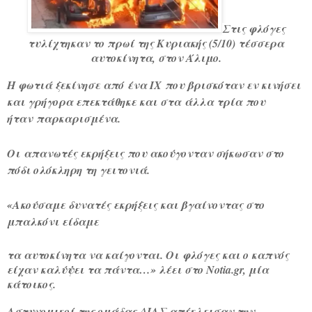
Στις φλόγες
τυλίχτηκαν το πρωί της Κυριακής (5/10) τέσσερα
αυτοκίνητα, στον Άλιμο.
Η φωτιά ξεκίνησε από
ένα ΙΧ
που βρισκόταν εν κινήσει
και γρήγορα επεκτάθηκε και στα
άλλα τρία
που
ήταν
παρκαρισμένα
.
Οι
απανωτές εκρήξεις
που ακούγονταν σήκωσαν στο
πόδι ολόκληρη τη γειτονιά.
«Ακούσαμε δυνατές εκρήξεις και βγαίνοντας στο
μπαλκόνι είδαμε
τα αυτοκίνητα να καίγονται. Οι
φλόγες και ο καπνός
είχαν καλύψει τα πάντα
…» λέει στο Notia.gr, μία
κάτοικος.
Αστυνομικοί
της ομάδας ΔΙΑΣ απέκλεισαν την