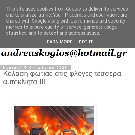
This site uses cookies from Google to deliver its services
and to analyze traffic. Your IP address and user-agent are
shared with Google along with performance and security
metrics to ensure quality of service, generate usage
statistics, and to detect and address abuse.
LEARN MORE
GOT IT
Κυριακή 5 Οκτωβρίου 2025
Κόλαση φωτιάς στις φλόγες τέσσερα
αυτοκίνητα !!!