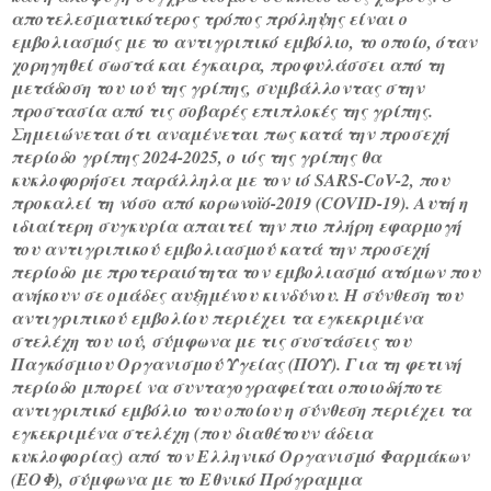
αποτελεσματικότερος τρόπος πρόληψης είναι ο
εμβολιασμός με το αντιγριπικό εμβόλιο, το οποίο, όταν
χορηγηθεί σωστά και έγκαιρα, προφυλάσσει από τη
μετάδοση του ιού της γρίπης, συμβάλλοντας στην
προστασία από τις σοβαρές επιπλοκές της γρίπης.
Σημειώνεται ότι αναμένεται πως κατά την προσεχή
περίοδο γρίπης 2024-2025, ο ιός της γρίπης θα
κυκλοφορήσει παράλληλα με τον ιό SARS-CoV-2, που
προκαλεί τη νόσο από κορωνοïό-2019 (COVID-19). Αυτή η
ιδιαίτερη συγκυρία απαιτεί την πιο πλήρη εφαρμογή
του αντιγριπικού εμβολιασμού κατά την προσεχή
περίοδο με προτεραιότητα τον εμβολιασμό ατόμων που
ανήκουν σε ομάδες αυξημένου κινδύνου. Η σύνθεση του
αντιγριπικού εμβολίου περιέχει τα εγκεκριμένα
στελέχη του ιού, σύμφωνα με τις συστάσεις του
Παγκόσμιου Οργανισμού Υγείας (ΠΟΥ). Για τη φετινή
περίοδο μπορεί να συνταγογραφείται οποιοδήποτε
αντιγριπικό εμβόλιο του οποίου η σύνθεση περιέχει τα
εγκεκριμένα στελέχη (που διαθέτουν άδεια
κυκλοφορίας) από τον Ελληνικό Οργανισμό Φαρμάκων
(ΕΟΦ), σύμφωνα με το Εθνικό Πρόγραμμα