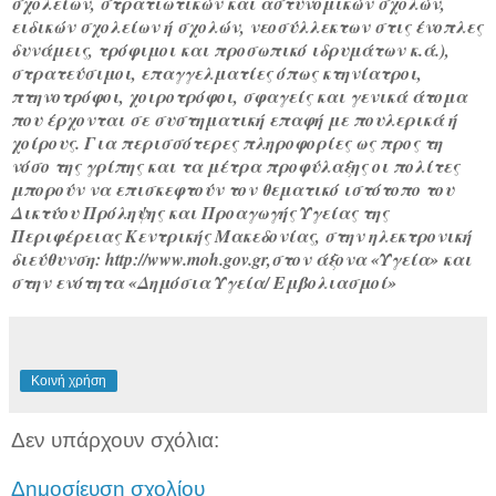
σχολείων, στρατιωτικών και αστυνομικών σχολών,
ειδικών σχολείων ή σχολών, νεοσύλλεκτων στις ένοπλες
δυνάμεις, τρόφιμοι και προσωπικό ιδρυμάτων κ.ά.),
στρατεύσιμοι, επαγγελματίες όπως κτηνίατροι,
πτηνοτρόφοι, χοιροτρόφοι, σφαγείς και γενικά άτομα
που έρχονται σε συστηματική επαφή με πουλερικά ή
χοίρους. Για περισσότερες πληροφορίες ως προς τη
νόσο της γρίπης και τα μέτρα προφύλαξης οι πολίτες
μπορούν να επισκεφτούν τον θεματικό ιστότοπο του
Δικτύου Πρόληψης και Προαγωγής Υγείας της
Περιφέρειας Κεντρικής Μακεδονίας, στην ηλεκτρονική
διεύθυνση: http://www.moh.gov.gr,στον άξονα «Υγεία» και
στην ενότητα «Δημόσια Υγεία/ Εμβολιασμοί»
Κοινή χρήση
Δεν υπάρχουν σχόλια:
Δημοσίευση σχολίου