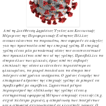
Από τη Διεύθυνση Δημόσιας Υγείας και Κοινωνικής
Μέριμνας της Περιφερειακής Ενότητας Πέλλας
ανακοινώνονται τα παρακάτω, που αφορούν σε οδηγίες
για την προστασία από την εποχική γρίπη. Η εποχική
γρίπη είναι μία μεταδοτική νόσος του αναπνευστικού
που προκαλείται από τον ιό της γρίπης. Προσβάλλει τα
άτομα όλων των ηλικιών, όμως από τις σοβαρές
επιπλοκές της νόσου κινδυνεύουν περισσότερο οι
ηλικιωμένοι, τα μικρά παιδιά και τα άτομα που
πάσχουν από χρόνια νοσήματα. Ο χρόνος έναρξης του
επιδημικού κύματος της εποχικής γρίπης δε μπορεί να
προβλεφθεί με ακρίβεια. Σημαντικά μέτρα
περιορισμού της εξάπλωσης
της γρίπης είναι η
συστηματική εφαρμογή Μέτρων ατομικής υγιεινής (π.χ.
συχνό πλύσιμο χεριών), η απομόνωση των πασχόντων
και η αποφυγή συγχρωτισμού σε κλειστούς χώρους. Ο