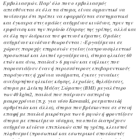
Εμβολιασμών. Παρ’ όλο που ο εμβολιασμός
απευθύνεται σε όλα τα άτομα, είναι σημαντικό να
τονίσουμε ότι πρέπει να εφαρμόζεται συστηματικά
και έγκαιρα στις ομάδες αυξημένου κινδύνου, πριν την
εμφάνιση και την περίοδο έξαρσης της γρίπης, αλλά και
σε όλη την διάρκεια του φετινού κύματος. Ομάδες
αυξημένου κινδύνου θεωρούνται : -Εργαζόμενοι σε
χώρους παροχής υπηρεσιών υγείας (ιατρονοσηλευτικό
προσωπικό και λοιποί εργαζόμενοι), άτομα ηλικίας 60
ετών και άνω, παιδιά > 6 μηνών και ενήλικες που
παρουσιάζουν έναν ή περισσότερους επιβαρυντικούς
παράγοντες ή χρόνια νοσήματα, έγκυες γυναίκες
ανεξαρτήτου ηλικίας κύησης, λεχωίδες, θηλάζουσες,
άτομα με Δείκτη Μάζας Σώματος (BMI) μεγαλύτερο
των 40 kg/m2, παιδιά που παίρνουν ασπιρίνη
μακροχρόνια (π.χ. για νόσο Kawasaki, ρευματοειδή
αρθρίτιδα και άλλα), άτομα που βρίσκονται σε στενή
επαφή με παιδιά μικρότερα των 6 μηνών ή φροντίζουν
άτομα με υποκείμενο νόσημα, τα οποία διατρέχουν
αυξημένο κίνδυνο επιπλοκών από τη γρίπη, κλειστοί
πληθυσμοί (προσωπικό και εσωτερικοί σπουδαστές