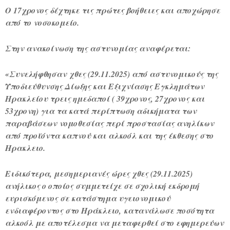
Ο 17χρονος δέχτηκε τις πρώτες βοήθειες και αποχώρησε
από το νοσοκομείο.
Στην ανακοίνωση της αστυνομίας αναφέρεται:
«
Συνελήφθησαν
χθες (29.11.2025) από αστυνομικούς της
Υποδιεύθυνσης Δίωξης και Εξιχνίασης Εγκλημάτων
Ηρακλείου τρεις ημεδαποί ( 39χρονος, 27χρονος και
53χρονη) γ
ια τα κατά περίπτωση αδικήματα των
παραβάσεων νομοθεσίας περί προστασίας ανηλίκων
από προϊόντα καπνού και αλκοόλ και της έκθεσης στο
Ηρακλειο.
Ειδικότερα, μεσημεριανές ώρες χθες (29.11.2025)
ανήλικος ο οποίος συμμετείχε σε σχολική εκδρομή
ευρισκόμενος σε κατάστημα υγειονομικού
ενδιαφέροντος στο Ηράκλειο,
κατανάλωσε ποσότητα
αλκοόλ με αποτέλεσμα να μεταφερθεί στο εφημερεύων