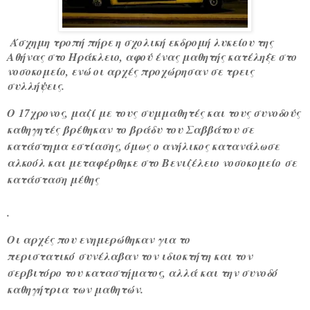
Άσχημη τροπή πήρε η σχολική εκδρομή λυκείου της
Αθήνας στο Ηράκλειο, αφού ένας μαθητής κατέληξε στο
νοσοκομείο, ενώ οι αρχές προχώρησαν σε τρεις
συλλήψεις.
Ο
17χρονος
, μαζί με τους
συμμαθητές και τους συνοδούς
καθηγητές
βρέθηκαν το βράδυ του Σαββάτου σε
κατάστημα εστίασης, όμως
ο ανήλικος κατανάλωσε
αλκοόλ και μεταφέρθηκε στο Βενιζέλειο νοσοκομείο
σε
κατάσταση μέθης
.
Οι αρχές που ενημερώθηκαν για το
περιστατικό
συνέλαβαν τον ιδιοκτήτη και τον
σερβιτόρο του καταστήματος, αλλά και την συνοδό
καθηγήτρια των μαθητών.