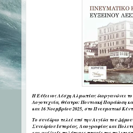
Η Εύξεινος Λέσχη Αλμωπίας διοργανώνει το
Λογοτεχνία, Θέατρο: Ποντιακή Παράδοση και
και 16 Νοεμβρίου 2025, στο Πνευματικό Κέν
Το συνέδριο τελεί υπό την Αιγίδα
του Δήμου
Συνεδρίου Ιστορίας, Λαογραφίας και Πολιτ
και ανέδειξε πολύτιμες πτυχές της πολιτιστ