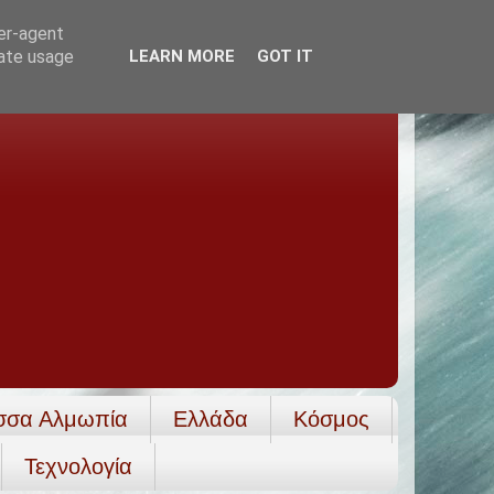
ser-agent
rate usage
LEARN MORE
GOT IT
σσα Αλμωπία
Ελλάδα
Κόσμος
Τεχνολογία