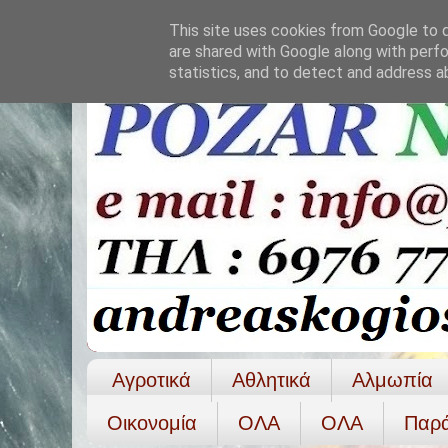
This site uses cookies from Google to de
are shared with Google along with perfo
statistics, and to detect and address a
Αγροτικά
Αθλητικά
Αλμωπία
Οικονομία
ΟΛΑ
ΟΛA
Παρ