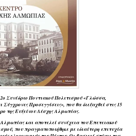
 2ο Συνέδριο Ποντιακού Πολιτισμού «Γλώσσα,
 Σύγχρονες Προσεγγίσεις», που θα διεξαχθεί στις 15
τρο της Ευξείνου Λέσχης Αλμωπίας.
 Αλμωπίας και αποτελεί συνέχεια του Επετειακού
ισμού, που πραγματοποιήθηκε με ιδιαίτερη επιτυχία
ικής κληρονομιάς του Πόντου. Οι βασικοί στόχοι του