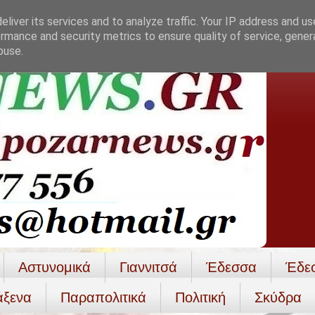
liver its services and to analyze traffic. Your IP address and u
rmance and security metrics to ensure quality of service, gene
buse.
Αστυνομικά
Γιαννιτσά
Έδεσσα
Έδε
άξενα
Παραπολιτικά
Πολιτική
Σκύδρα