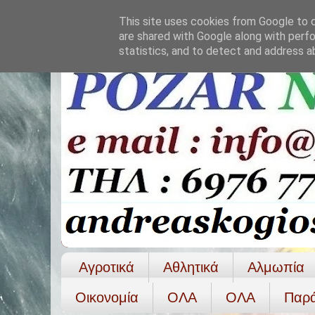
This site uses cookies from Google to de
are shared with Google along with perfo
statistics, and to detect and address a
Αγροτικά
Αθλητικά
Αλμωπία
Οικονομία
ΟΛΑ
ΟΛA
Παρ