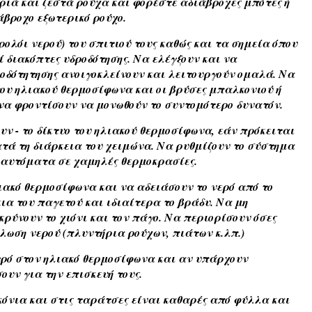
ιά και ζεστά ρούχα και φορέστε αδιάβροχες μπότες ή
βροχο εξωτερικό ρούχο.
ρολόι νερού) του σπιτιού τους καθώς και τα σημεία όπου
ί διακόπτες υδροδότησης. Να ελέγξουν και να
δροδότητησης ανοιγοκλείνουν και λειτουργούν ομαλά. Να
 του ηλιακού θερμοσίφωνα και οι βρύσες μπαλκονιού ή
να φροντίσουν να μονωθούν το συντομότερο δυνατόν.
υν - το δίκτυο του ηλιακού θερμοσίφωνα, εάν πρόκειται
ατά τη διάρκεια του χειμώνα. Να ρυθμίζουν το σύστημα
ί αυτόματα σε χαμηλές θερμοκρασίες.
λιακό θερμοσίφωνα και να αδειάσουν το νερό από το
ια του παγετού και ιδιαίτερα το βράδυ. Να μη
ύνουν το χιόνι και τον πάγο. Να περιορίσουν όσες
ωση νερού (πλυντήρια ρούχων, πιάτων κ.λπ.)
γρό στον ηλιακό θερμοσίφωνα και αν υπάρχουν
ουν για την επισκευή τους.
κόνια και στις ταράτσες είναι καθαρές από φύλλα και