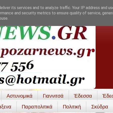
liver its services and to analyze traffic. Your IP address and u
rmance and security metrics to ensure quality of service, gene
buse.
Αστυνομικά
Γιαννιτσά
Έδεσσα
Έδε
άξενα
Παραπολιτικά
Πολιτική
Σκύδρα