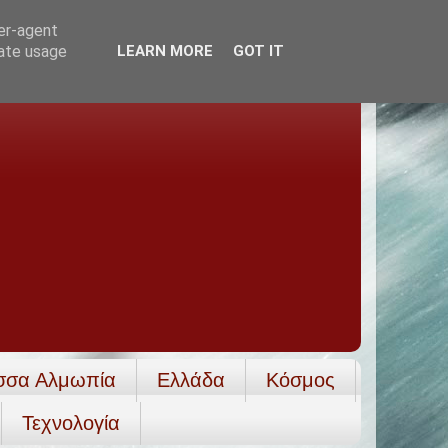
ser-agent
rate usage
LEARN MORE
GOT IT
σσα Αλμωπία
Ελλάδα
Κόσμος
Τεχνολογία