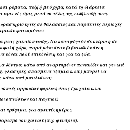
και ρέματα, πεζή ή με όχημα, κατά τη διάρκεια
 αρκετές ώρες μετά το τέλος της εκδήλωσής τους.
 δραστηριότητες σε θαλάσσιες και παράκτιες περιοχές
αιρικών φαινομένων.
α μιας χαλαζόπτωσης. Να καταφύγουν σε κτίριο ή σε
σφαλή χώρο, παρά μόνο όταν βεβαιωθούν ότι η
 είναι πολύ επικίνδυνη και για τα ζώα.
λα δέντρα, κάτω από αναρτημένες πινακίδες και γενικά
χ. γλάστρες, σπασμένα τζάμια κ.λπ.) μπορεί να
χ. κάτω από μπαλκόνια).
ά τόπους αρμοδίων φορέων, όπως Τροχαία κ.λπ.
χιονοπτώσεων και παγετού:
αι τρόφιμα, για αρκετές ημέρες.
αρισμό του χιονιού (π.χ. φτυάρια).