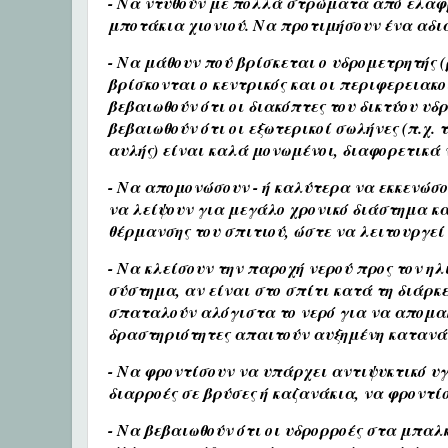
- Να ντυθούν με πολλά στρώματα από ελαφρ
μποτάκια χιονιού. Να προτιμήσουν ένα αδιά
- Να μάθουν πού βρίσκεται ο υδρομετρητής (
βρίσκονται ο κεντρικός και οι περιφερειακο
βεβαιωθούν ότι οι διακόπτες του δικτύου υ
βεβαιωθούν ότι οι εξωτερικοί σωλήνες (π.χ.
αυλής) είναι καλά μονωμένοι, διαφορετικά 
- Να απομονώσουν - ή καλύτερα να εκκενώσο
να λείψουν για μεγάλο χρονικό διάστημα κ
θέρμανσης του σπιτιού, ώστε να λειτουργε
- Να κλείσουν την παροχή νερού προς τον η
σύστημα, αν είναι στο σπίτι κατά τη διάρκε
σπαταλούν αλόγιστα το νερό για να απομακρ
δραστηριότητες απαιτούν αυξημένη κατανάλ
- Να φροντίσουν να υπάρχει αντιψυκτικό υ
διαρροές σε βρύσες ή καζανάκια, να φροντίσ
- Να βεβαιωθούν ότι οι υδρορροές στα μπαλ