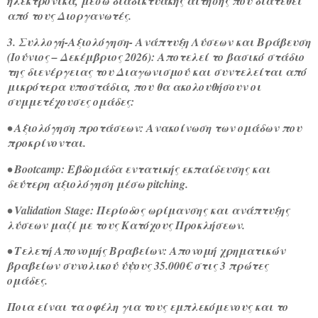
ηλεκτρονικά, μέσω διαδικτυακής αίτησης που διατεθεί
από τους Διοργανωτές.
3. Συλλογή-Αξιολόγηση- Ανάπτυξη Λύσεων και Βράβευση
(Ιούνιος – Δεκέμβριος 2026): Αποτελεί το βασικό στάδιο
της διενέργειας του Διαγωνισμού και συντελείται από
μικρότερα υποστάδια, που θα ακολουθήσουν οι
συμμετέχουσες ομάδες:
• Αξιολόγηση προτάσεων: Ανακοίνωση των ομάδων που
προκρίνονται.
• Bootcamp: Εβδομάδα εντατικής εκπαίδευσης και
δεύτερη αξιολόγηση μέσω pitching.
• Validation Stage: Περίοδος ωρίμανσης και ανάπτυξης
λύσεων μαζί με τους Κατόχους Προκλήσεων.
• Τελετή Απονομής Βραβείων: Απονομή χρηματικών
βραβείων συνολικού ύψους 35.000€ στις 3 πρώτες
ομάδες.
Ποια είναι τα οφέλη για τους εμπλεκόμενους και το