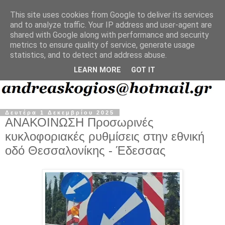
This site uses cookies from Google to deliver its services
and to analyze traffic. Your IP address and user-agent are
shared with Google along with performance and security
metrics to ensure quality of service, generate usage
statistics, and to detect and address abuse.
LEARN MORE
GOT IT
Δευτέρα 1 Δεκεμβρίου 2025
ΑΝΑΚΟΙΝΩΣΗ Προσωρινές
κυκλοφοριακές ρυθμίσεις στην εθνική
οδό Θεσσαλονίκης - Έδεσσας