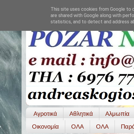
This site uses cookies from Google to de
are shared with Google along with perfo
statistics, and to detect and address a
Αγροτικά
Αθλητικά
Αλμωπία
Οικονομία
ΟΛΑ
ΟΛA
Παρ