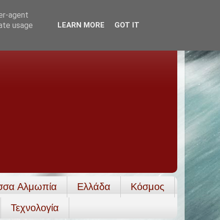
ser-agent
rate usage
LEARN MORE
GOT IT
σσα Αλμωπία
Ελλάδα
Κόσμος
Τεχνολογία