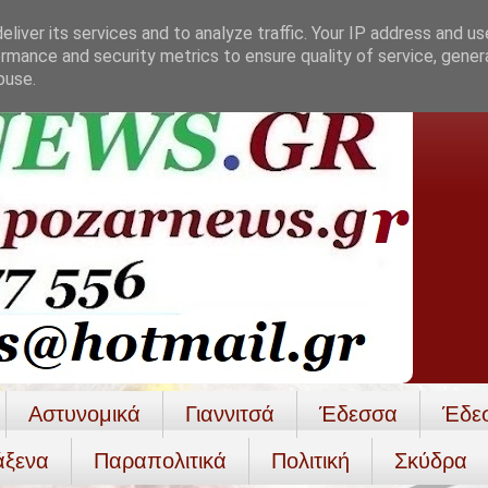
liver its services and to analyze traffic. Your IP address and u
rmance and security metrics to ensure quality of service, gene
buse.
Αστυνομικά
Γιαννιτσά
Έδεσσα
Έδε
άξενα
Παραπολιτικά
Πολιτική
Σκύδρα