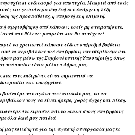
 ανησυχία κι ενδοιασμό για αποτυχία. Μακριά από εσάς
αυτές και γενικότερα στη ζωή δεν υπάρχει η λέξη
ωση της προσπάθειας, η υπομονή κι η επιμονή.
α ή αμφισβήτηση από κάποιον, εσείς μη σταματήσετε,
΄αυτό που θέλετε: μπορείτε και θα πετύχετε!
ορεί να χρειαστεί κάποιου είδους στήριξη ή βοήθεια
ς από το περιβάλλον του υποψηφίου, υπενθυμίζουμε ότι
Δήμου μας μέσω της Συμβουλευτικής Υποστήριξης, όπως
ς του οποίου είναι μέλος ο Δήμος μας.
ς και τους κηδεμόνες είναι σημαντικό να
 δοκιμασία των υποψηφίων.
σεβαστούμε τον αγώνα των παιδιών μας, να τα
ριβάλλον τους να είναι ήρεμο, χωρίς άγχος και πίεση.
βαιώνουμε ότι είμαστε πάντα δίπλα στους υποψηφίους
υμε όλα δικά μας παιδιά.
ή μας κοινότητα για την αγαστή συνεργασία μας κι