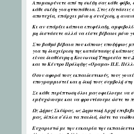
Απομακρύνετε από τη σκέψη σας κάθε φόβο,
κάθε σκέψη για ηττοπάθεια. Στις εξετάσεις 
αποτυχία, υπάρχει μόνο η συνέχιση, η ανανέ
Κι αν υπάρξει κάποια επιφύλαξη, αμφιβολί
μη διστάσετε αλλά να είστε βέβαιοι μόνο γι
Στο βαθμό βέβαια που κάποιος υποψήφιος μπ
για τη διαχείριση της κατάστασης ή κάποιο
είναι διαθέσιμη η Κοινωνική Υπηρεσία του 
και το Κέντρο Πρόληψης «Όραμα» Π.Ε. Πέλλα
Όσον αφορά τους εκπαιδευτικούς, τους γονεί
υπογραμμιστεί και η δική τους συμβολή στη
Σε κάθε περίπτωση όλοι μας οφείλουμε να 
εμψυχώνουμε και να φροντίσουμε ώστε το πε
Ως Δήμος Σκύδρας, ως Δημοτική Αρχή επιβε
μας, δίπλα σ΄όλα τα παιδιά, διότι τα νιώθο
Ευχαριστώ με την ευκαιρία την εκπαιδευτικ