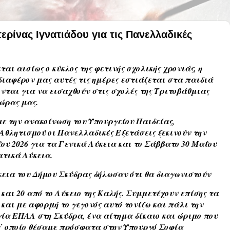
ρίνας Ιγνατιάδου για τις Πανελλαδικές
αι αισίως ο κύκλος της φετινής σχολικής χρονιάς, η
διαφέρον μας αυτές τις ημέρες εστιάζεται στα παιδιά
νται για να εισαχθούν στις σχολές της Τριτοβάθμιας
ώρας μας.
ε την ανακοίνωση του Υπουργείου Παιδείας,
Αθλητισμού οι Πανελλαδικές Εξετάσεις ξεκινούν την
υ 2026 για τα Γενικά Λύκεια και το Σάββατο 30 Μαΐου
τικά Λύκεια.
κεια του Δήμου Σκύδρας δήλωσαν ότι θα διαγωνιστούν
 και 20 από το Λύκειο της Καλής. Συμμετέχουν επίσης τα
και με αφορμή το γεγονός αυτό τονίζω και πάλι την
γία ΕΠΑΛ στη Σκύδρα, ένα αίτημα δίκαιο και ώριμο που
 τ΄ οποίο θέσαμε πρόσφατα στην Υπουργό Σοφία