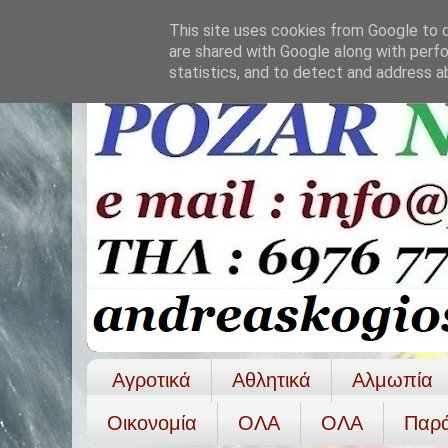
This site uses cookies from Google to de
are shared with Google along with perfo
statistics, and to detect and address a
Αγροτικά
Αθλητικά
Αλμωπία
Οικονομία
ΟΛΑ
ΟΛA
Παρ