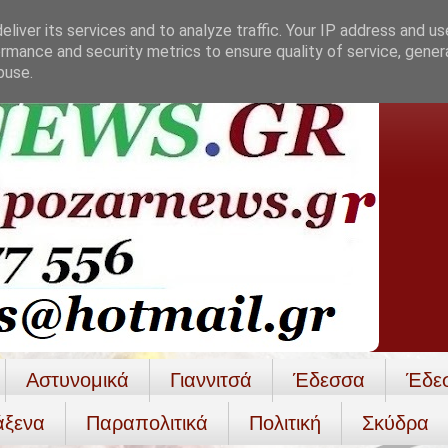
liver its services and to analyze traffic. Your IP address and u
rmance and security metrics to ensure quality of service, gene
buse.
Αστυνομικά
Γιαννιτσά
Έδεσσα
Έδε
άξενα
Παραπολιτικά
Πολιτική
Σκύδρα