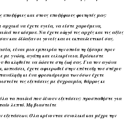
 υποψήφιες και στους υποψήφιους φοιτητές μας:
 αρχικά να έχετε υγεία, να είστε χαρούμενα,
διά του κόσμου. Να έχετε οδηγό τις αρχές και τις αξίες
αν και δίδαξαν οι γονείς και οι εκπαιδευτικοί σας.
ασία, είναι μια εμπειρία την οποία τη ζήσαμε πριν
ε με γνώση, αγάπη και ειλικρίνεια. Βρίσκεστε
 θα κληθείτε να δώσετε στη ζωή σας. Για τον αγώνα
, κοπιάσει, έχετε αφιερωθεί στην επίτευξη του στόχου
 επανάληψη κι ένα φρεσκάρισμα των όσων έχετε
ιστείτε τις εξετάσεις με ψυχραιμία, θάρρος κι
όλα τα παιδιά που δίνουν εξετάσεις: προσπαθήστε για
ταίο λεπτό. Μη βιαστείτε
ν εξετάσεων. Όλα κρίνονται συνολικά και μέχρι την