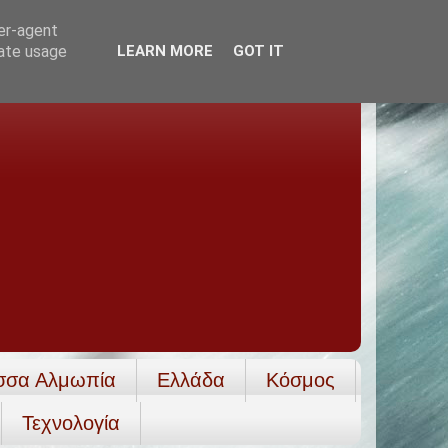
ser-agent
rate usage
LEARN MORE
GOT IT
σσα Αλμωπία
Ελλάδα
Κόσμος
Τεχνολογία