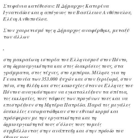
Στεφάνια κατέθεσαν: Η Δήμαρχος Κατερίνα
Ιγνατιάδου και η απόγονος του Βασίλειου Ανθόπουλου,
Ελένη Ανθοπούλου.
Στον χαιρετισμό της η Δήμαρχος αναφέρθηκε, μεταξύ
των άλλων
,
στη μακραίωνη ιστορία του Ελληνισμού στον Πόντο,
στη δημιουργικότητα και στις διακρίσεις τους, στα
γράμματα, στις τέχνες, στο εμπόριο. Μίλησε για τη
Γενοκτονία των 353.000 ψυχών και στον ξεριζωμό, στον
πόνο, στη θλίψη και στις κακουχίες όταν οι Έλληνες του
Πόντου αναγκάστηκαν να εγκαταλείψουν τα σπίτια,
τις εκκλησίες, τους τάφους των προγόνων τους και να
επιστρέψουν στη Μητέρα Πατρίδα. Παρά τις μεγάλες
δυσκολίες ενσωματώθηκαν στον εθνικό κορμό και
πρόσφεραν με την εργατικότητα και τη
δημιουργικότητά τους σ΄όλους τους τομείς
συμβάλλοντας στην ανάπτυξη και στην πρόοδο του
έθνους μας.