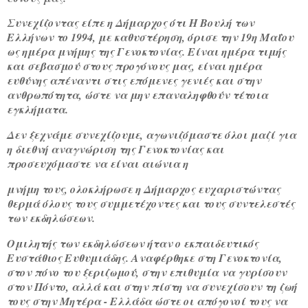
Συνεχίζοντας είπε η Δήμαρχος ότι Η Βουλή των
Ελλήνων το 1994, με καθυστέρηση, όρισε την 19η Μαΐου
ως ημέρα μνήμης της Γενοκτονίας. Είναι ημέρα τιμής
και σεβασμού στους προγόνους μας, είναι ημέρα
ευθύνης απέναντι στις επόμενες γενιές και στην
ανθρωπότητα, ώστε να μην επαναληφθούν τέτοια
εγκλήματα.
Δεν ξεχνάμε συνεχίζουμε, αγωνιζόμαστε όλοι μαζί για
η διεθνή αναγνώριση της Γενοκτονίας και
προσευχόμαστε να είναι αιώνια η
μνήμη τους, ολοκλήρωσε η Δήμαρχος ευχαριστώντας
θερμά όλους τους συμμετέχοντες και τους συντελεστές
των εκδηλώσεων.
Ομιλητής των εκδηλώσεων ήταν ο εκπαιδευτικός
Ευστάθιος Ευθυμιάδης. Αναφέρθηκε στη Γενοκτονία,
στον πόνο του ξεριζωμού, στην επιθυμία να γυρίσουν
στον Πόντο, αλλά και στην πίστη να συνεχίσουν τη ζωή
τους στην Μητέρα - Ελλάδα ώστε οι απόγονοί τους να