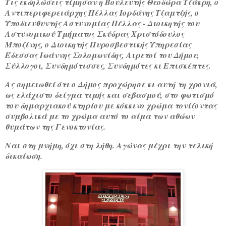
Τις εκδηλώσεις τίμησαν η Βουλευτής Θεοδώρα Τζάκρη, ο
Αντιπεριφερειάρχης Πέλλας Ιορδάνης Τζαμτζής, ο
Υποδιευθυντής Αστυνομίας Πέλλας - Διοικητής του
Αστυνομικού Τμήματος Σκύδρας Χριστόδουλος
Μποζίνης, ο Διοικητής Πυροσβεστικής Υπηρεσίας
Έδεσσας Ιωάννης Σολομωνίδης, Αιρετοί του Δήμου,
Σύλλογοι, Συνδημότισσες, Συνδημότες κι Επισκέπτες.
Ας σημειωθεί ότι ο Δήμος προχώρησε κι αυτή τη χρονιά,
ως ελάχιστο δείγμα τιμής και σεβασμού, στο φωτισμό
του δημαρχιακού κτηρίου με κόκκινο χρώμα τονίζοντας
συμβολικά με το χρώμα αυτό το αίμα των αθώων
θυμάτων της Γενοκτονίας.
Ναι στη μνήμη, όχι στη λήθη. Αγώνας μέχρι την τελική
δικαίωση.