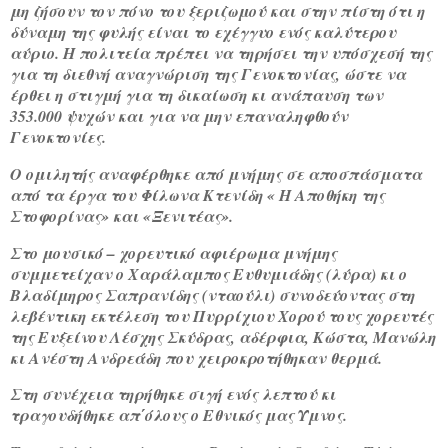
μη ζήσουν τον πόνο του ξεριζωμού και στην πίστη ότι η
δύναμη της φυλής είναι το εχέγγυο ενός καλύτερου
αύριο. Η πολιτεία πρέπει να τηρήσει την υπόσχεσή της
για τη διεθνή αναγνώριση της Γενοκτονίας, ώστε να
έρθει η στιγμή για τη δικαίωση κι ανάπαυση των
353.000 ψυχών και για να μην επαναληφθούν
Γενοκτονίες.
Ο ομιλητής αναφέρθηκε από μνήμης σε αποσπάσματα
από τα έργα του Φίλωνα Κτενίδη « Η Αποθήκη της
Στοφορίνας» και «Ξενιτέας».
Στο μουσικό – χορευτικό αφιέρωμα μνήμης
συμμετείχαν ο Χαράλαμπος Ευθυμιάδης (λύρα) κι ο
Βλαδίμηρος Σαπρανίδης (νταούλι) συνοδεύοντας στη
λεβέντικη εκτέλεση του Πυρρίχιου Χορού τους χορευτές
της Ευξείνου Λέσχης Σκύδρας, αδέρφια, Κώστα, Μανώλη
κι Ανέστη Ανδρεάδη που χειροκροτήθηκαν θερμά.
Στη συνέχεια τηρήθηκε σιγή ενός λεπτού κι
τραγουδήθηκε απ΄όλους ο Εθνικός μας Ύμνος.