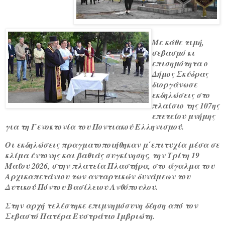
Με κάθε τιμή,
σεβασμό κι
επισημότητα ο
Δήμος Σκύδρας
διοργάνωσε
εκδηλώσεις στο
πλαίσιο της 107ης
επετείου μνήμης
για τη Γενοκτονία του Ποντιακού Ελληνισμού.
Οι εκδηλώσεις πραγματοποιήθηκαν μ΄επιτυχία μέσα σε
κλίμα έντονης και βαθιάς συγκίνησης, την Τρίτη 19
Μαΐου 2026, στην πλατεία Πλαστήρα, στο άγαλμα του
Αρχικαπετάνιου των ανταρτικών δυνάμεων του
Δυτικού Πόντου Βασίλειου Ανθόπουλου.
Στην αρχή τελέστηκε επιμνημόσυνη δέηση από τον
Σεβαστό Πατέρα Ευστράτιο Ιμβριώτη.