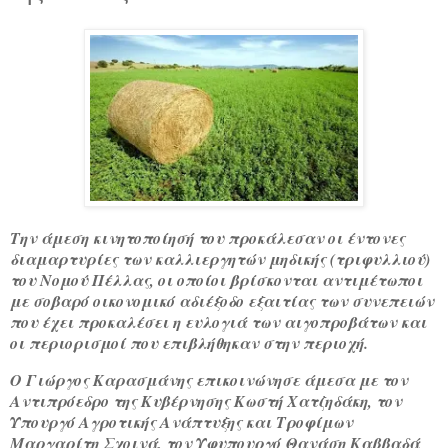
Την άμεση κινητοποίησή του προκάλεσαν οι έντονες
διαμαρτυρίες των καλλιεργητών μηδικής (τριφυλλιού)
του Νομού Πέλλας, οι οποίοι βρίσκονται αντιμέτωποι
με σοβαρό οικονομικό αδιέξοδο εξαιτίας των συνεπειών
που έχει προκαλέσει η ευλογιά των αιγοπροβάτων και
οι περιορισμοί που επιβλήθηκαν στην περιοχή.
Ο Γιώργος Καρασμάνης επικοινώνησε άμεσα με τον
Αντιπρόεδρο της Κυβέρνησης Κωστή Χατζηδάκη, τον
Υπουργό Αγροτικής Ανάπτυξης και Τροφίμων
Μαργαρίτη Σχοινά, τον Υφυπουργό Θανάση Καββαδά