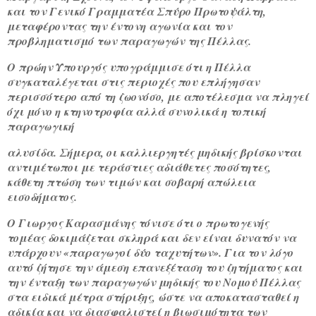
και τον Γενικό Γραμματέα Σπύρο Πρωτοψάλτη,
μεταφέροντας την έντονη αγωνία και τον
προβληματισμό των παραγωγών της Πέλλας.
Ο πρώην Υπουργός υπογράμμισε ότι η Πέλλα
συγκαταλέγεται στις περιοχές που επλήγησαν
περισσότερο από τη ζωονόσο, με αποτέλεσμα να πληγεί
όχι μόνο η κτηνοτροφία αλλά συνολικά η τοπική
παραγωγική
αλυσίδα. Σήμερα, οι καλλιεργητές μηδικής βρίσκονται
αντιμέτωποι με τεράστιες αδιάθετες ποσότητες,
κάθετη πτώση των τιμών και σοβαρή απώλεια
εισοδήματος.
Ο Γιωργος Καρασμάνης τόνισε ότι ο πρωτογενής
τομέας δοκιμάζεται σκληρά και δεν είναι δυνατόν να
υπάρχουν «παραγωγοί δύο ταχυτήτων». Για τον λόγο
αυτό ζήτησε την άμεση επανεξέταση του ζητήματος και
την ένταξη των παραγωγών μηδικής του Νομού Πέλλας
στα ειδικά μέτρα στήριξης, ώστε να αποκατασταθεί η
αδικία και να διασφαλιστεί η βιωσιμότητα των