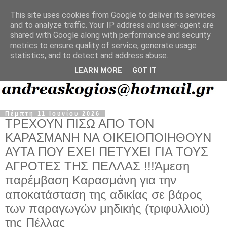
This site uses cookies from Google to deliver its services
and to analyze traffic. Your IP address and user-agent are
shared with Google along with performance and security
metrics to ensure quality of service, generate usage
statistics, and to detect and address abuse.
LEARN MORE
GOT IT
Πέμπτη 11 Ιουνίου 2026
ΤΡΕΧΟΥΝ ΠΙΣΩ ΑΠΟ ΤΟΝ
ΚΑΡΑΣΜΑΝΗ ΝΑ ΟΙΚΕΙΟΠΟΙΗΘΟΥΝ
ΑΥΤΑ ΠΟΥ ΕΧΕΙ ΠΕΤΥΧΕΙ ΓΙΑ ΤΟΥΣ
ΑΓΡΟΤΕΣ ΤΗΣ ΠΕΛΛΑΣ !!!Άμεση
παρέμβαση Καρασμάνη για την
αποκατάσταση της αδικίας σε βάρος
των παραγωγών μηδικής (τριφυλλιού)
της Πέλλας