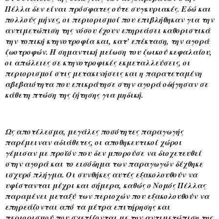
Πέλλα δεν είναι πρόσφατες ούτε συγκυριακές. Εδώ και 
πολλούς μήνες, οι περιορισμοί που επιβλήθηκαν για την 
αντιμετώπιση της νόσου έχουν επηρεάσει καθοριστικά 
την τοπική κτηνοτροφία και, κατ’ επέκταση, την αγορά 
ζωοτροφών. Η σημαντική μείωση του ζωικού κεφαλαίου, 
οι απώλειες σε κτηνοτροφικές εκμεταλλεύσεις, οι 
περιορισμοί στις μετακινήσεις και η παρατεταμένη 
αβεβαιότητα που επικράτησε στην αγορά οδήγησαν σε 
κάθετη πτώση της ζήτησης για μηδική.
Ως αποτέλεσμα, μεγάλες ποσότητες παραγωγής 
παρέμειναν αδιάθετες, οι αποθηκευτικοί χώροι 
γέμισαν με προϊόν που δεν μπορούσε να διοχετευθεί 
στην αγορά και το εισόδημα των παραγωγών δέχθηκε 
ισχυρό πλήγμα. Οι συνθήκες αυτές εξακολουθούν να 
υφίστανται μέχρι και σήμερα, καθώς ο Νομός Πέλλας 
παραμένει μεταξύ των περιοχών που εξακολουθούν να 
επηρεάζονται από τα μέτρα επιτήρησης και 
περιορισμού που σχετίζονται με την αντιμετώπιση της 