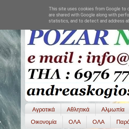
This site uses cookies from Google to de
are shared with Google along with perfo
statistics, and to detect and address a
Αγροτικά
Αθλητικά
Αλμωπία
Οικονομία
ΟΛΑ
ΟΛA
Παρ