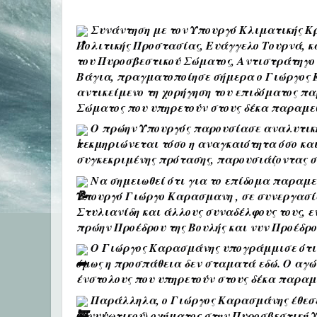
 Συνάντηση με τον Υπουργό Κλιματικής Κρ
Πολιτικής Προστασίας, Ευάγγελο Τουρνά, κα
του Πυροσβεστικού Σώματος, Αντιστράτηγο 
Βάγια, πραγματοποίησε σήμερα ο Γιώργος 
αντικείμενο τη χορήγηση του επιδόματος πα
Σώματος που υπηρετούν στους δέκα παραμεθ
 Ο πρώην Υπουργός παρουσίασε αναλυτική 
τεκμηριώνεται τόσο η αναγκαιότητα όσο και 
συγκεκριμένης πρότασης, παρουσιάζοντας σ
 Να σημειωθεί ότι για το επίδομα παραμε
Υπουργό Γιώργο Καρασμανη 
, σε συνεργασί
Στυλιανίδη και άλλους συναδέλφους τους, εν
πρώην Προέδρου της Βουλής και νυν Προέδρ
 Ο Γιώργος Καρασμάνης υπογράμμισε ότι τ
όμως η προσπάθεια δεν σταματά εδώ. Ο αγών
ένστολους που υπηρετούν στους δέκα παραμε
 Παράλληλα, ο Γιώργος Καρασμάνης έθεσε 
(ανυψωτικού) οχήματος στην Πυροσβεστική Υ