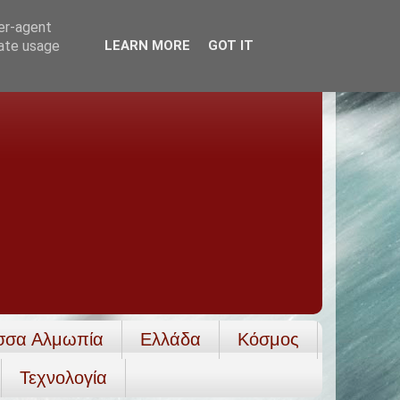
ser-agent
rate usage
LEARN MORE
GOT IT
σσα Αλμωπία
Ελλάδα
Κόσμος
Τεχνολογία