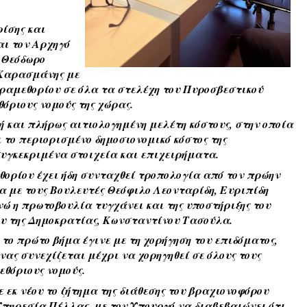
ίσης και 
ι τον Αρχηγό 
Θεόδωρο 
Καρασμάνης με 
ραμεθορίου σε όλα τα στελέχη του Πυροσβεστικού 
όριους νομούς της χώρας.
και πλήρως αιτιολογημένη μελέτη κόστους, στην οποία 
το περιορισμένο δημοσιονομικό κόστος της 
υγκεκριμένα στοιχεία και επιχειρήματα.
θορίου έχει ήδη συνταχθεί τροπολογία από τον πρώην 
α με τους Βουλευτές Θεόφιλο Λεονταρίδη, Ευριπίδη 
ώ η πρωτοβουλία τυγχάνει και της υποστήριξης του 
ου της Δημοκρατίας, Κωνσταντίνου Τασούλα.
ο πρώτο βήμα έγινε με τη χορήγηση του επιδόματος, 
ας συνεχίζεται μέχρι να χορηγηθεί σε όλους τους 
θόριους νομούς.
εκ νέου το ζήτημα της διάθεσης του βραχιονοφόρου 
πηρεσία Πέλλας, με τον Υπουργό να διαβεβαιώνει ότι 