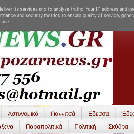
liver its services and to analyze traffic. Your IP address and u
rmance and security metrics to ensure quality of service, gene
buse.
Αστυνομικά
Γιαννιτσά
Έδεσσα
Έδε
άξενα
Παραπολιτικά
Πολιτική
Σκύδρα