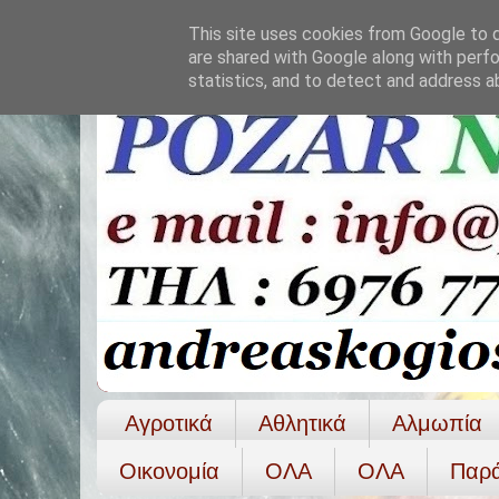
This site uses cookies from Google to de
are shared with Google along with perfo
statistics, and to detect and address a
Αγροτικά
Αθλητικά
Αλμωπία
Οικονομία
ΟΛΑ
ΟΛA
Παρ