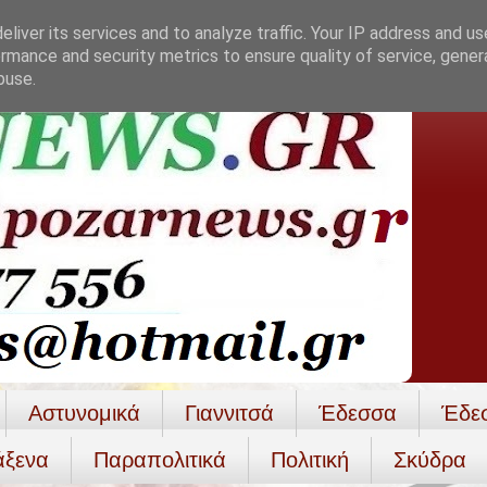
liver its services and to analyze traffic. Your IP address and u
rmance and security metrics to ensure quality of service, gene
buse.
Αστυνομικά
Γιαννιτσά
Έδεσσα
Έδε
άξενα
Παραπολιτικά
Πολιτική
Σκύδρα