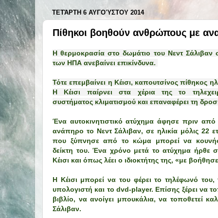
ΤΕΤΆΡΤΗ 6 ΑΥΓΟΎΣΤΟΥ 2014
Πίθηκοι βοηθούν ανθρώπους με αν
Η θερμοκρασία στο δωμάτιο του Νεντ Σάλιβαν 
των ΗΠΑ ανεβαίνει επικίνδυνα.
Τότε επεμβαίνει η Κέισι, καπουτσίνος πίθηκος ηλ
Η Κέισι παίρνει στα χέρια της το τηλεχει
συστήματος κλιματισμού και επαναφέρει τη δρο
Ένα αυτοκινητιστικό ατύχημα άφησε πριν
από 
ανάπηρο το Νεντ Σάλιβαν, σε ηλικία μόλις 22 ε
που ξύπνησε από το κώμα μπορεί να κουνήσ
δείκτη του. Ένα χρόνο μετά το ατύχημα ήρθε 
Κέισι και όπως λέει ο ιδιοκτήτης της, «με βοήθη
Η Κέισι μπορεί να του φέρει το τηλέφωνό του,
υπολογιστή και το dvd-player. Επίσης ξέρει να 
βιβλίο, να ανοίγει μπουκάλια, να τοποθετεί κα
Σάλιβαν.