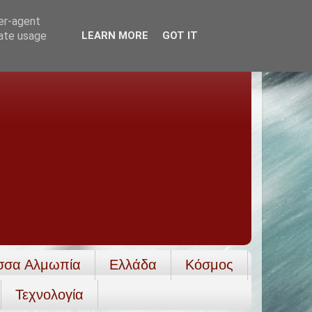
ser-agent
rate usage
LEARN MORE
GOT IT
σσα Αλμωπία
Ελλάδα
Κόσμος
Τεχνολογία