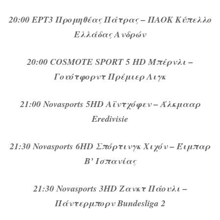
20:00 ΕΡΤ3 Προμηθέας Πάτρας – ΠΑΟΚ Κύπελλο
Ελλάδας Ανδρών
20:00 COSMOTE SPORT 5 HD Μπέρνλι –
Γουότφορντ Πρέμιερ Λιγκ
21:00 Novasports 5HD Αϊντχόφεν – Άλκμααρ
Eredivisie
21:30 Novasports 6HD Σπόρτινγκ Χιχόν – Έιμπαρ
Β’ Ισπανίας
21:30 Novasports 3HD Ζανκτ Πάουλι –
Πάντερμπορν Bundesliga 2