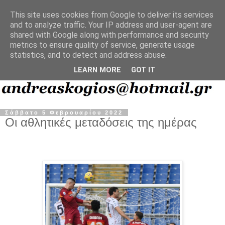
This site uses cookies from Google to deliver its services
and to analyze traffic. Your IP address and user-agent are
shared with Google along with performance and security
metrics to ensure quality of service, generate usage
statistics, and to detect and address abuse.
LEARN MORE
GOT IT
Σάββατο 5 Φεβρουαρίου 2022
Οι αθλητικές μεταδόσεις της ημέρας