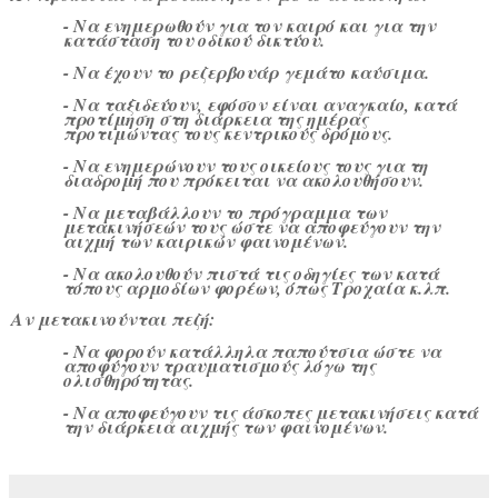
- Να ενημερωθούν για τον καιρό και για την
κατάσταση του οδικού δικτύου.
- Να έχουν το ρεζερβουάρ γεμάτο καύσιμα.
- Να ταξιδεύουν, εφόσον είναι αναγκαίο, κατά
προτίμηση στη διάρκεια της ημέρας
προτιμώντας τους κεντρικούς δρόμους.
- Να ενημερώνουν τους οικείους τους για τη
διαδρομή που πρόκειται να ακολουθήσουν.
- Να μεταβάλλουν το πρόγραμμα των
μετακινήσεών τους ώστε να αποφεύγουν την
αιχμή των καιρικών φαινομένων.
- Να ακολουθούν πιστά τις οδηγίες των κατά
τόπους αρμοδίων φορέων, όπως Τροχαία κ.λπ.
Αν μετακινούνται πεζή:
- Να φορούν κατάλληλα παπούτσια ώστε να
αποφύγουν τραυματισμούς λόγω της
ολισθηρότητας.
- Να αποφεύγουν τις άσκοπες μετακινήσεις κατά
την διάρκεια αιχμής των φαινομένων.