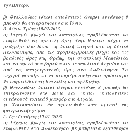
την Ήπειρο.
β) Θυελλώδε
ις νότιοι
οτιοδυτικοί άνεμοι εντάσεως 8
μποφόρ θα επικρατήσουν στο Ιόνιο.
Β. Αύριο Τρίτη (10-01-2023)
α) Ισχυρές βροχές και καταιγίδες προβλέπονται να
εκδηλωθούν τις πρωινές ώρες στην Ήπειρο, μέχρι το
μεσημέρι στο Ιόνιο, τη δυτική Στερεά και τη δυτική
Πελοπόννησο, από τις προμεσημβρινές μέχρι και τις
βραδινές ώρες στη Θράκη, την ανατολική Μακεδονία
και τα νησιά του βορείου και ανατολικού Αιγαίου και
από τις απογευματινές ώρες στα Δωδεκάνησα. Τα
ισχυρά φαινόμενα το μεσημέρι-απόγευμα πρόσκαιρα
θα επηρεάσουν τις Κυκλάδες και την Κρήτη.
β) Θυελλώδεις δυτικοί άνεμοι εντάσεως 8 μποφόρ θα
επικρατήσουν στο Ιόνιο και νότιοι νοτιοδυτικοί
εντάσεως 8 τοπικά 9 μποφόρ στο Αιγαίο.
γ) Χιονοπτώσεις θα σημειωθούν στα ορεινά της
ηπειρωτικής χώρας.
Γ. Την Τετάρτη (10-01-2023)
α) Ισχυρές βροχές και καταιγίδες προβλέπονται να
εκδηλωθούν στα Δωδεκάνησα με βαθμιαία εξασθένηση