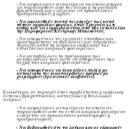
- Να ασφαλίσουν αντικείμενα τα οποία μπορεί
να παρασυρθούν από τον άνεμο ή τη ραγδαία
βροχόπτωση και ενδέχεται να προκαλέσουν
τραυματισμούς ή ζημιές.
-
Να ακολουθούν πιστά τις οδηγίες των κατά
τόπους αρμοδίων φορέων, όπως Τροχαία
κλπ,
καθώς και να ενημερώνονται από την ιστοσελίδα
της Περιφέρειας Κεντρικής Μακεδονίας.
- Να αποφεύγουν τις εργασίες υπαίθρου και
δραστηριότητες σε θαλάσσιες και παράκτιες
περιοχές κατά τη διάρκεια εκδήλωσης των
επικίνδυνων καιρικών φαινομένων.
- Να μεταβάλλουν το πρόγραμμα των
μετακινήσεών τους ώστε να αποφεύγουν την
αιχμή των καιρικών φαινομένων.
-
Να αποφεύγουν να διασχίζουν πεζή ή με
αυτοκίνητο τις διασταυρώσεις δρόμων με
χειμάρρους (
Ιρλανδικές διαβάσεις
).
Ειδικότερα, σε περιοχές όπου προβλέπεται η εκδήλωση
έντονων βροχοπτώσεων, καταιγίδων ή θυελλωδών
ανέμων:
- Να ασφαλίσουν αντικείμενα τα οποία αν
παρασυρθούν από τα έντονα καιρικά φαινόμενα
ενδέχεται να προκαλέσουν καταστροφές ή
τραυματισμούς.
-
Να βεβαιωθούν ότι τα λούκια και οι υδρορροές