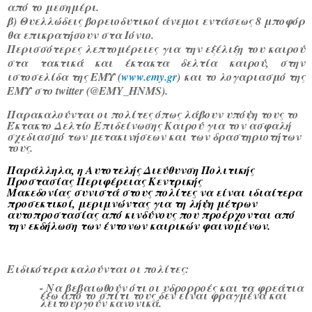
από το μεσημέρι.
β) Θυελλώδεις βορειοδυτικοί άνεμοι εντάσεως 8 μποφόρ
θα επικρατήσουν στα Ιόνιο.
Περισσότερες λεπτομέρειες για την εξέλιξη του καιρού
στα τακτικά και έκτακτα δελτία καιρού, στην
ιστοσελίδα της ΕΜΥ (
www.emy.gr
) και το λογαριασμό της
ΕΜΥ στο twitter (@EMY_HNMS).
Παρακαλούνται οι πολίτες όπως λάβουν υπόψη τους το
Έκτακτο Δελτίο Επιδείνωσης Καιρού για τον ασφαλή
σχεδιασμό των μετακινήσεων και των δραστηριοτήτων
τους.
Παράλληλα, η Αυτοτελής Διεύθυνση Πολιτικής
Προστασίας
Περιφέρειας Κεντρικής
Μακεδονίας
συνιστά στους πολίτες να είναι ιδιαίτερα
προσεκτικοί, μεριμνώντας για τη λήψη μέτρων
αυτοπροστασίας από κινδύνους που προέρχονται από
την εκδήλωση των έντονων καιρικών φαινομένων.
Ειδικότερα καλούνται οι πολίτες:
- Να βεβαιωθούν ότι οι υδρορροές και τα φρεάτια
έξω από το σπίτι τους δεν είναι φραγμένα και
λειτουργούν κανονικά.