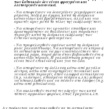
των κατοικιών δεν είναι φραγμένα και
λειτουργούν κανονικά.
- Να αποφεύγουν να διασχίζουν χειμάρρους και
ρέματα, πεζή ή με όχημα, κατά τη διάρκεια
καταιγίδων και βροχοπτώσεων, αλλά και για
αρκετές ώρες μετά το τέλος της εκδήλωσής τους.
- Να αποφεύγουν τις εργασίες υπαίθρου και
δραστηριότητες σε θαλάσσιες και παράκτιες
περιοχές κατά τη διάρκεια εκδήλωσης των
έντονων καιρικών φαινομένων.
- Να προφυλαχθούν αμέσως κατά τη διάρκεια
μιας χαλαζόπτωσης. Να καταφύγουν σε κτίριο ή
σε αυτοκίνητο και να μην εγκαταλείπουν τον
ασφαλή χώρο, παρά μόνο όταν βεβαιωθούν ότι η
καταιγίδα πέρασε. Η χαλαζόπτωση μπορεί να
είναι πολύ επικίνδυνη και για τα ζώα.
- Να αποφύγουν τη διέλευση κάτω από μεγάλα
δέντρα, κάτω από αναρτημένες πινακίδες και
γενικά από περιοχές, όπου ελαφρά αντικείμενα
(π.χ. γλάστρες, σπασμένα τζάμια κ.λπ.) μπορεί
να αποκολληθούν και να πέσουν στο έδαφος (π.χ.
κάτω από μπαλκόνια).
- Να ακολουθούν πιστά τις οδηγίες των κατά
τόπους αρμοδίων φορέων, όπως Τροχαία κ.λπ.
Αν πρόκειται να μετακινηθούν με το αυτοκίνητο: