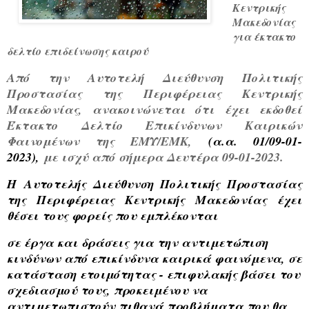
Κεντρικής
Μακεδονίας
για έκτακτο
δελτίο επιδείνωσης καιρού
Από την Αυτοτελή Διεύθυνση Πολιτικής
Προστασίας της Περιφέρειας Κεντρικής
Μακεδονίας, ανακοινώνεται ότι έχει εκδοθεί
Έκτακτο Δελτίο Επικίνδυνων Καιρικών
Φαινομένων της ΕΜΥ/ΕΜΚ,
(α.α. 0
1
/0
9
-
01
-
2023),
με ισχύ α
πό σήμερα Δευτέρα 09-01-2023.
Η
Αυτοτελής Διεύθυνση Πολιτικής Προστασίας
της Περιφέρειας Κεντρικής Μακεδονίας έχει
θέσει τους φορείς που εμπλέκονται
σε έργα και δράσεις για την αντιμετώπιση
κινδύνων από επικίνδυνα καιρικά φαινόμενα, σε
κατάσταση ετοιμότητας - επιφυλακής βάσει του
σχεδιασμού τους, προκειμένου να
αντιμετωπιστούν πιθανά προβλήματα που θα