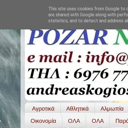
This site uses cookies from Google to de
are shared with Google along with perfo
statistics, and to detect and address a
Αγροτικά
Αθλητικά
Αλμωπία
Οικονομία
ΟΛΑ
ΟΛA
Παρ