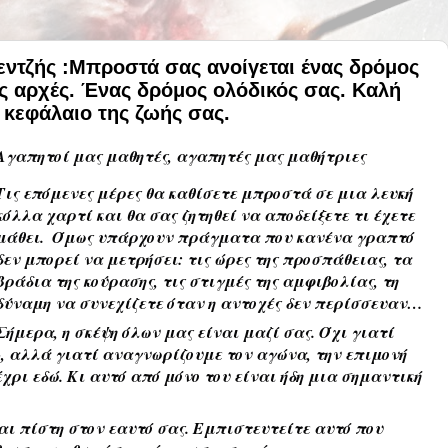
ντζής :Μπροστά σας ανοίγεται ένας δρόμος
έες αρχές. Ένας δρόμος ολόδικός σας. Καλή
 κεφάλαιο της ζωής σας.
Αγαπητοί μας μαθητές, αγαπητές μας μαθήτριες
Τις επόμενες μέρες θα καθίσετε μπροστά σε μια λευκή 
κόλλα χαρτί και θα σας ζητηθεί να αποδείξετε τι έχετε 
μάθει.  Όμως υπάρχουν πράγματα που κανένα γραπτό 
δεν μπορεί να μετρήσει: τις ώρες της προσπάθειας, τα 
βράδια της κούρασης, τις στιγμές της αμφιβολίας, τη 
δύναμη να συνεχίζετε όταν η αντοχές δεν περίσσευαν…
Σήμερα, η σκέψη όλων μας είναι μαζί σας. Όχι γιατί 
, αλλά γιατί αναγνωρίζουμε τον αγώνα, την επιμονή 
ρι εδώ. Κι αυτό από μόνο του είναι ήδη μια σημαντική 
ι πίστη στον εαυτό σας. Εμπιστευτείτε αυτό που 