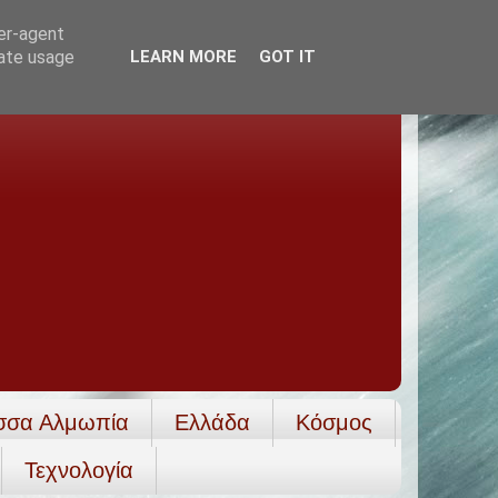
ser-agent
rate usage
LEARN MORE
GOT IT
σσα Αλμωπία
Ελλάδα
Κόσμος
Τεχνολογία