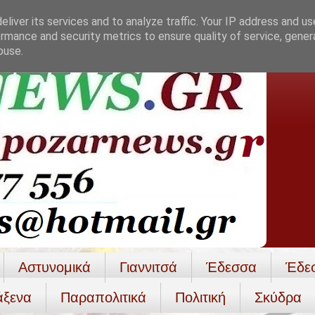
liver its services and to analyze traffic. Your IP address and u
rmance and security metrics to ensure quality of service, gene
buse.
Αστυνομικά
Γιαννιτσά
Έδεσσα
Έδε
άξενα
Παραπολιτικά
Πολιτική
Σκύδρα