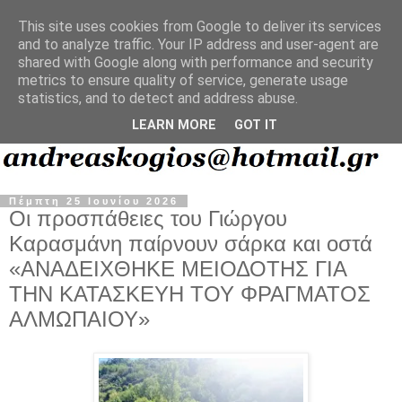
This site uses cookies from Google to deliver its services
and to analyze traffic. Your IP address and user-agent are
shared with Google along with performance and security
metrics to ensure quality of service, generate usage
statistics, and to detect and address abuse.
LEARN MORE
GOT IT
Πέμπτη 25 Ιουνίου 2026
Οι προσπάθειες του Γιώργου
Καρασμάνη παίρνουν σάρκα και οστά
«ΑΝΑΔΕΙΧΘΗΚΕ ΜΕΙΟΔΟΤΗΣ ΓΙΑ
ΤΗΝ ΚΑΤΑΣΚΕΥΗ ΤΟΥ ΦΡΑΓΜΑΤΟΣ
ΑΛΜΩΠΑΙΟΥ»