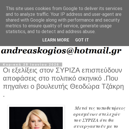
This site uses cookies from Google to deliver its services
and to analyze traffic. Your IP address and user-agent are
shared with Google along with performance and security
metrics to ensure quality of service, generate usage
statistics, and to detect and address abuse.
LEARN MORE
GOT IT
Κυριακή 28 Ιουνίου 2026
Οι εξελίξεις στον ΣΥΡΙΖΑ επισπεύδουν
αποφάσεις στο πολιτικό σκηνικό .Που
πηγαίνει ο βουλευτής Θεοδώρα Τζάκρη
.
Μετά τις τοποθετήσεις
ορισμένων στελεχών
του ΣΥΡΙΖΑ ότι θα
συνεργαστούν με το