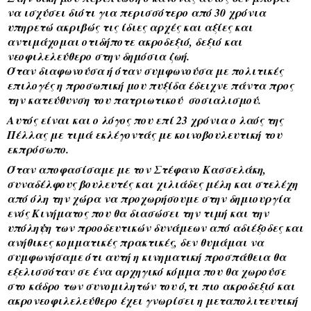
να ισχύσει διότι για περισσότερο από 30 χρόνια 
υπηρετώ ακριβώς τις ίδιες αρχές και αξίες και 
αντιμάχομαι οτιδήποτε ακροδεξιό, δεξιό και 
νεοφιλελεύθερο στην δημόσια ζωή. 
Όταν διαφωνούσα ή όταν συμφωνούσα με πολιτικές 
επιλογές η προσωπική μου πυξίδα έδειχνε πάντα προς 
την κατεύθυνση του πατριωτικού  σοσιαλισμού. 
Αυτός είναι και ο λόγος που επί 23 χρόνια ο λαός της 
Πέλλας με τιμά εκλέγοντάς με κοινοβουλευτική του 
εκπρόσωπο.
Όταν αποφασίσαμε με τον Στέφανο Κασσελάκη, 
συναδέλφους βουλευτές και χιλιάδες μέλη και στελέχη 
από όλη την χώρα να προχωρήσουμε στην δημιουργία 
ενός Κινήματος που θα διασώσει την τιμή και την 
υπόληψη των προοδευτικών δυνάμεων από αδιέξοδες και 
ανήθικες κομματικές πρακτικές, δεν θυμάμαι να 
συμφωνήσαμε ότι αυτή η κινηματική προσπάθεια θα 
εξελισσόταν σε ένα αρχηγικό κόμμα που θα χωρούσε 
στο κάδρο των συνομιλητών του ό,τι πιο ακροδεξιό και 
ακρονεοφιλελεύθερο έχει γνωρίσει η μεταπολιτευτική 