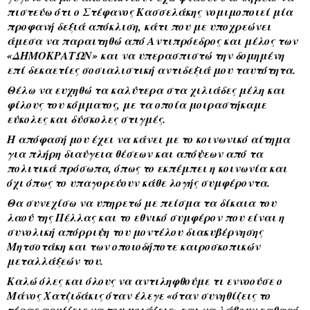
πιστεύω ότι ο Στέφανος Κασσελάκης νομιμοποιεί μία 
προφανή δεξιά απόκλιση, κάτι που με υποχρεώνει 
άμεσα να παραιτηθώ από Αντιπρόεδρος και μέλος των 
«ΔΗΜΟΚΡΑΤΩΝ» και να υπερασπιστώ την δομημένη 
επί δεκαετίες σοσιαλιστική αντιδεξιά μου ταυτότητα. 
Θέλω να ευχηθώ τα καλύτερα στα χιλιάδες μέλη και 
φίλους του κόμματος, με τα οποία μοιραστήκαμε 
εύκολες και δύσκολες στιγμές. 
Η απόφασή μου έχει να κάνει με το κοινωνικό αίτημα 
για πλήρη διαύγεια θέσεων και απόψεων από τα 
πολιτικά πρόσωπα, όπως το εκπέμπει η κοινωνία και 
όχι όπως το υπαγορεύουν κάθε λογής συμφέροντα. 
Θα συνεχίσω να υπηρετώ με πείσμα τα δίκαια του 
λαού της Πέλλας και το εθνικό συμφέρον που είναι η 
συνολική απόρριψη του μοντέλου διακυβέρνησης 
Μητσοτάκη και των οποιοδήποτε καιροσκοπικών 
μεταλλάξεών του. 
Καλώ όλες και όλους να αντιληφθούμε τι εννοούσε ο 
Μάνος Χατζιδάκις όταν έλεγε «όταν συνηθίζεις το 
τέρας αρχίζεις να του μοιάζεις» και να λάβουν καθαρή 