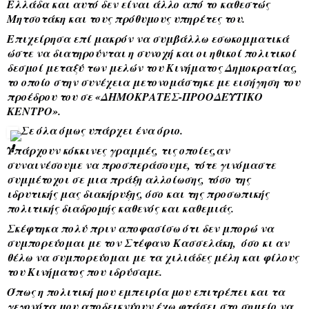
Ελλάδα και αυτό δεν είναι άλλο από το καθεστώς 
Μητσοτάκη και τους πρόθυμους υπηρέτες του. 
Επιχείρησα επί μακρόν να συμβάλλω εσωκομματικά 
ώστε να διατηρούνται η συνοχή και οι ηθικοί πολιτικοί 
δεσμοί μεταξύ των μελών του Κινήματος Δημοκρατίας, 
το οποίο στην συνέχεια μετονομάστηκε με εισήγηση του 
προέδρου του σε «ΔΗΜΟΚΡΑΤΕΣ-ΠΡΟΟΔΕΥΤΙΚΟ 
ΚΕΝΤΡΟ». 
 Σε όλα όμως υπάρχει ένα όριο. 
Υπάρχουν κόκκινες γραμμές, τις οποίες,αν 
συναινέσουμε να προσπεράσουμε, τότε γινόμαστε 
συμμέτοχοι σε μια πράξη αλλοίωσης, τόσο της 
ιδρυτικής μας διακήρυξης, όσο και της προσωπικής 
πολιτικής διαδρομής καθενός και καθεμιάς. 
Σκέφτηκα πολύ πριν αποφασίσω ότι δεν μπορώ να 
συμπορεύομαι με τον Στέφανο Κασσελάκη,  όσο κι αν 
θέλω να συμπορεύομαι με τα χιλιάδες μέλη και φίλους 
του Κινήματος που ιδρύσαμε. 
Όπως η πολιτική μου εμπειρία μου επιτρέπει και τα 
γεγονότα μου αποδεικνύουν έχω φτάσει στο σημείο να 