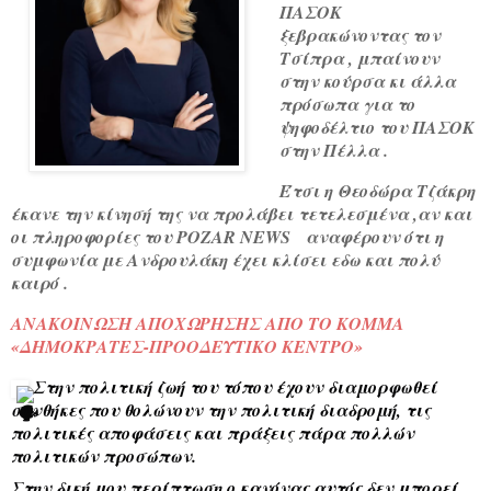
ΠΑΣΟΚ
ξεβρακώνοντας τον
Τσίπρα , μπαίνουν
στην κούρσα κι άλλα
πρόσωπα για το
ψηφοδέλτιο του ΠΑΣΟΚ
στην Πέλλα .
Έτσι η Θεοδώρα Τζάκρη
έκανε την κίνησή της να προλάβει τετελεσμένα ,αν και
οι πληροφορίες του POZAR NEWS αναφέρουν ότι η
συμφωνία με Ανδρουλάκη έχει κλίσει εδω και πολύ
καιρό .
ΑΝΑΚΟΙΝΩΣΗ ΑΠΟΧΩΡΗΣΗΣ ΑΠΟ ΤΟ ΚΟΜΜΑ 
«ΔΗΜΟΚΡΑΤΕΣ-ΠΡΟΟΔΕΥΤΙΚΟ ΚΕΝΤΡΟ»
 Στην πολιτική ζωή του τόπου έχουν διαμορφωθεί 
συνθήκες που θολώνουν την πολιτική διαδρομή, τις 
πολιτικές αποφάσεις και πράξεις πάρα πολλών 
πολιτικών προσώπων.
Στην δική μου περίπτωση ο κανόνας αυτός δεν μπορεί 